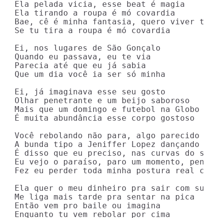
Ela pelada vicia, esse beat é magia

Ela tirando a roupa é mó covardia

Bae, cê é minha fantasia, quero viver todo
Se tu tira a roupa é mó covardia

Ei, nos lugares de São Gonçalo

Quando eu passava, eu te via

Parecia até que eu já sabia

Que um dia você ia ser só minha

Ei, já imaginava esse seu gosto

Olhar penetrante e um beijo saboroso

Mais que um domingo e futebol na Globo

É muita abundância esse corpo gostoso

Você rebolando não para, algo parecido não
A bunda tipo a Jeniffer Lopez dançando no 
É disso que eu preciso, nas curvas do seu 
Eu vejo o paraíso, paro um momento, penso 
Fez eu perder toda minha postura real cria
Ela quer o meu dinheiro pra sair com suas 
Me liga mais tarde pra sentar na pica

Então vem pro baile ou imagina

Enquanto tu vem rebolar por cima
