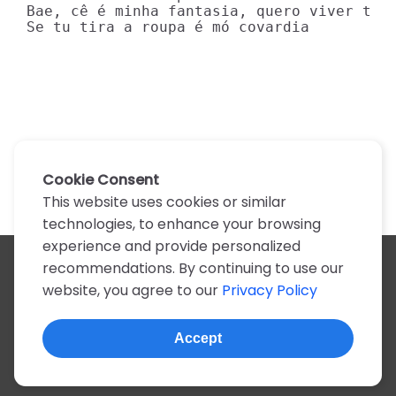
Bae, cê é minha fantasia, quero viver todo
Se tu tira a roupa é mó covardia
Cookie Consent
This website uses cookies or similar
technologies, to enhance your browsing
experience and provide personalized
recommendations. By continuing to use our
All artists
website, you agree to our
Privacy Policy
A
B
C
D
E
F
G
H
I
J
K
L
M
N
O
P
Q
R
S
T
U
V
W
X
Y
Z
0-9
Accept