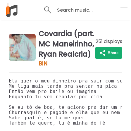
Search music...
Covardia (part.
251
displays
MC Maneirinho,
Ryan Realcria)
Share
BIN
Ela quer o meu dinheiro pra sair com suas 
Me liga mais tarde pra sentar na pica

Então vem pro baile ou imagina

Enquanto tu vem rebolar por cima

Se eu tô de boa, te aciono pra dar um rolé
Churrasquin e pagode e olha que eu nem sou
Sabe qual é, se tu me quer

Também te quero, tu é minha de fé
