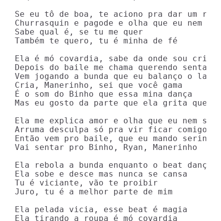
Se eu tô de boa, te aciono pra dar um rolé
Churrasquin e pagode e olha que eu nem sou
Sabe qual é, se tu me quer

Também te quero, tu é minha de fé

Ela é mó covardia, sabe da onde sou cria

Depois do baile me chama querendo sentar p
Vem jogando a bunda que eu balanço o lança
Cria, Manerinho, sei que você gama

É o som do Binho que essa mina dança

Mas eu gosto da parte que ela grita que me
Ela me explica amor e olha que eu nem sou 
Arruma desculpa só pra vir ficar comigo

Então vem pro baile, que eu mando serin

Vai sentar pro Binho, Ryan, Manerinho

Ela rebola a bunda enquanto o beat dança

Ela sobe e desce mas nunca se cansa

Tu é viciante, vão te proibir

Juro, tu é a melhor parte de mim

Ela pelada vicia, esse beat é magia

Ela tirando a roupa é mó covardia
