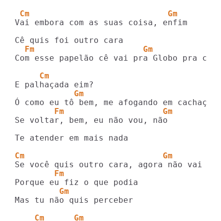
 Cm                            Gm
Vai embora com as suas coisa, enfim

  Fm                      Gm
Com esse papelão cê vai pra Globo pra cont
     Cm
            Gm
        Fm                    Gm
Se voltar, bem, eu não vou, não

Te atender em mais nada

Cm                            Gm
        Fm
         Gm
Mas tu não quis perceber

    Cm      Gm