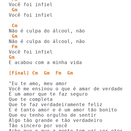
 Gm
Você foi infiel

 Cm
 Gm
 Fm
Gm
E acabou com a minha vida

[Final] Cm  Gm  Fm  Gm
"Eu te amo, meu amor

Você me ensinou o que é amar de verdade

É um amor que te faz seguro

Que te completa

Que te faz verdadeiramente feliz

E é tanto amor e é um amor tão bonito

Que eu tenho orgulho de sentir

Algo tão grande e tão verdadeiro

Tão sincero por você

Acho que o que a gente tem vai ser eterno