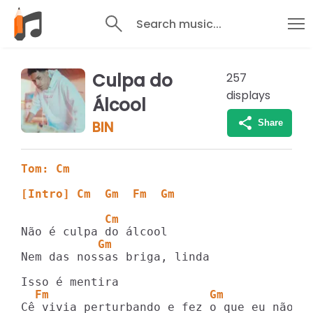
Search music...
Culpa do
257
displays
Álcool
Share
BIN
Tom: Cm
[Intro] Cm  Gm  Fm  Gm
            Cm
           Gm            
Nem das nossas briga, linda

  Fm                       Gm
Cê vivia perturbando e fez o que eu não fa