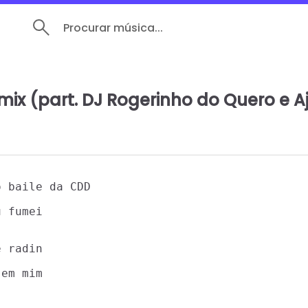
Procurar música...
ix (part. DJ Rogerinho do Quero e A
 baile da CDD

 fumei

 radin

em mim
