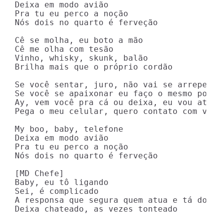
Deixa em modo avião

Pra tu eu perco a noção

Nós dois no quarto é ferveção

Cê se molha, eu boto a mão

Cê me olha com tesão

Vinho, whisky, skunk, balão

Brilha mais que o próprio cordão

Se você sentar, juro, não vai se arrepende
Se você se apaixonar eu faço o mesmo por v
Ay, vem você pra cá ou deixa, eu vou até v
Pega o meu celular, quero contato com você
My boo, baby, telefone

Deixa em modo avião

Pra tu eu perco a noção

Nós dois no quarto é ferveção

[MD Chefe]

Baby, eu tô ligando

Sei, é complicado

A responsa que segura quem atua e tá do me
Deixa chateado, as vezes tonteado
