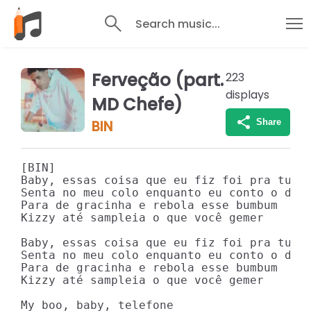
Search music...
Ferveção (part.
223
displays
MD Chefe)
Share
BIN
[BIN]

Baby, essas coisa que eu fiz foi pra tu

Senta no meu colo enquanto eu conto o dinh
Para de gracinha e rebola esse bumbum

Kizzy até sampleia o que você gemer

Baby, essas coisa que eu fiz foi pra tu

Senta no meu colo enquanto eu conto o dinh
Para de gracinha e rebola esse bumbum

Kizzy até sampleia o que você gemer

My boo, baby, telefone
