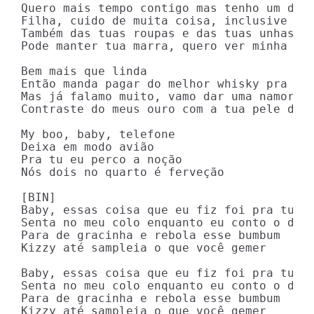
Quero mais tempo contigo mas tenho um dese
Filha, cuido de muita coisa, inclusive da 
Também das tuas roupas e das tuas unhas de
Pode manter tua marra, quero ver minha mul
Bem mais que linda

Então manda pagar do melhor whisky pra nós
Mas já falamo muito, vamo dar uma namorada
Contraste do meus ouro com a tua pele dour
My boo, baby, telefone

Deixa em modo avião

Pra tu eu perco a noção

Nós dois no quarto é ferveção

[BIN]

Baby, essas coisa que eu fiz foi pra tu

Senta no meu colo enquanto eu conto o dinh
Para de gracinha e rebola esse bumbum

Kizzy até sampleia o que você gemer

Baby, essas coisa que eu fiz foi pra tu

Senta no meu colo enquanto eu conto o dinh
Para de gracinha e rebola esse bumbum

Kizzy até sampleia o que você gemer
