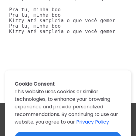
Pra tu, minha boo

Pra tu, minha boo

Kizzy até sampleia o que você gemer

Pra tu, minha boo

Kizzy até sampleia o que você gemer
Cookie Consent
This website uses cookies or similar
technologies, to enhance your browsing
experience and provide personalized
recommendations. By continuing to use our
All artists
website, you agree to our
Privacy Policy
A
B
C
D
E
F
G
H
I
J
K
L
M
N
O
P
Q
R
S
T
U
V
W
X
Y