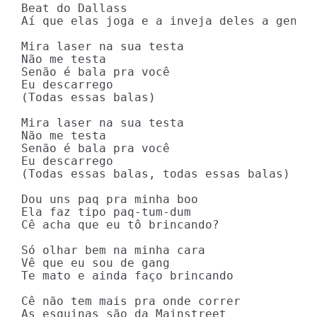
Beat do Dallass

Aí que elas joga e a inveja deles a gente 
Mira laser na sua testa

Não me testa

Senão é bala pra você

Eu descarrego

(Todas essas balas)

Mira laser na sua testa

Não me testa

Senão é bala pra você

Eu descarrego

(Todas essas balas, todas essas balas)

Dou uns paq pra minha boo

Ela faz tipo paq-tum-dum

Cê acha que eu tô brincando?

Só olhar bem na minha cara

Vê que eu sou de gang

Te mato e ainda faço brincando

Cê não tem mais pra onde correr

As esquinas são da Mainstreet
