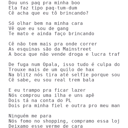
Dou uns paq pra minha boo

Ela faz tipo paq-tum-dum

Cê acha que eu tô brincando?

Só olhar bem na minha cara

Vê que eu sou de gang

Te mato e ainda faço brincando

Cê não tem mais pra onde correr

As esquinas são da Mainstreet

A boca que não vende droga e lucra trafica
De fuga num Opala, isso tudo é culpa do Da
Trouxe mais de um quilo de hax

Na blitz nós tira até selfie porque sou ar
Cê sabe, eu sou real trem bala

E eu trampo pra ficar lazer

Nós comprou uma ilha e uns apê

Dois tá na conta do PL

Dois pra minha fiel e outra pro meu mano B
Ninguém me para

Nós fomo no shopping, compramo essa loja

Deixamo esse verme de cara
