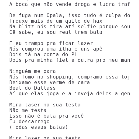
A boca que não vende droga e lucra trafica
De fuga num Opala, isso tudo é culpa do Da
Trouxe mais de um quilo de hax

Na blitz nós tira até selfie porque sou ar
Cê sabe, eu sou real trem bala

E eu trampo pra ficar lazer

Nós comprou uma ilha e uns apê

Dois tá na conta do PL

Dois pra minha fiel e outra pro meu mano B
Ninguém me para

Nós fomo no shopping, compramo essa loja

Deixamo esse verme de cara

Beat do Dallass

Aí que elas joga e a inveja deles a gente 
Mira laser na sua testa

Não me testa

Isso não é bala pra você

Eu descarrego

(Todas essas balas)

Mira laser na sua testa
