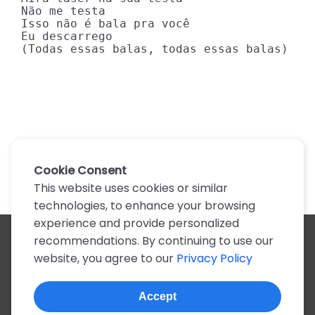
Não me testa

Isso não é bala pra você

Eu descarrego

(Todas essas balas, todas essas balas)
Cookie Consent
This website uses cookies or similar
technologies, to enhance your browsing
experience and provide personalized
recommendations. By continuing to use our
All artists
website, you agree to our
Privacy Policy
A
B
C
D
E
F
G
H
I
J
K
L
M
N
O
P
Q
R
S
T
U
V
W
X
Y
Z
0-9
Accept