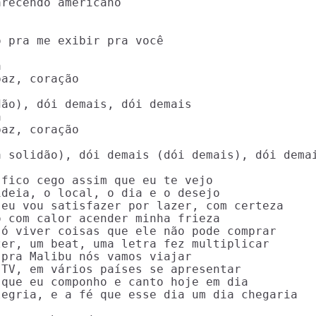
recendo americano

 pra me exibir pra você



az, coração

ão), dói demais, dói demais



az, coração

 solidão), dói demais (dói demais), dói demai
fico cego assim que eu te vejo

deia, o local, o dia e o desejo

eu vou satisfazer por lazer, com certeza

 com calor acender minha frieza

ó viver coisas que ele não pode comprar

er, um beat, uma letra fez multiplicar

pra Malibu nós vamos viajar

TV, em vários países se apresentar

que eu componho e canto hoje em dia

egria, e a fé que esse dia um dia chegaria
