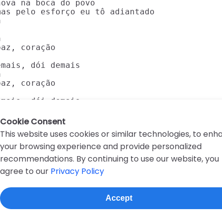
ova na boca do povo

as pelo esforço eu tô adiantado





az, coração

mais, dói demais



az, coração

emais, dói demais
Cookie Consent
This website uses cookies or similar technologies, to en
your browsing experience and provide personalized
recommendations. By continuing to use our website, you
agree to our
Privacy Policy
D
E
F
G
H
I
J
K
L
M
N
O
P
Q
R
Accept
About this site