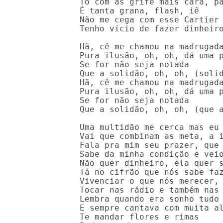
Tô com as grife mais cara, pa
É tanta grana, flash, iê

Não me cega com esse Cartier

Tenho vício de fazer dinheiro
Hã, cê me chamou na madrugada
Pura ilusão, oh, oh, dá uma p
Se for não seja notada

Que a solidão, oh, oh, (solid
Hã, cê me chamou na madrugada
Pura ilusão, oh, oh, dá uma p
Se for não seja notada

Que a solidão, oh, oh, (que a
Uma multidão me cerca mas eu 
Vai que combinam as meta, a i
Fala pra mim seu prazer, que 
Sabe da minha condição e veio
Não quer dinheiro, ela quer s
Tá no cifrão que nós sabe faz
Vivenciar o que nós merecer, 
Tocar nas rádio e também nas 
Lembra quando era sonho tudo 
E sempre cantava com muita al
Te mandar flores e rimas
