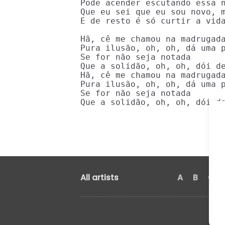
Pode acender escutando essa n
Que eu sei que eu sou novo, m
E de resto é só curtir a vida
Hã, cê me chamou na madrugada
Pura ilusão, oh, oh, dá uma p
Se for não seja notada

Que a solidão, oh, oh, dói de
Hã, cê me chamou na madrugada
Pura ilusão, oh, oh, dá uma p
Se for não seja notada

Que a solidão, oh, oh, dói d
All artists
A
B
C