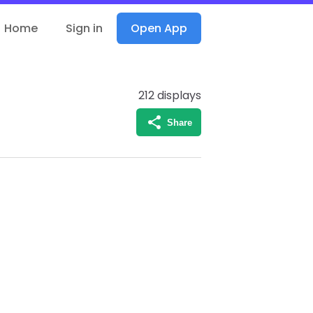
Home
Sign in
Open App
212
displays
Share