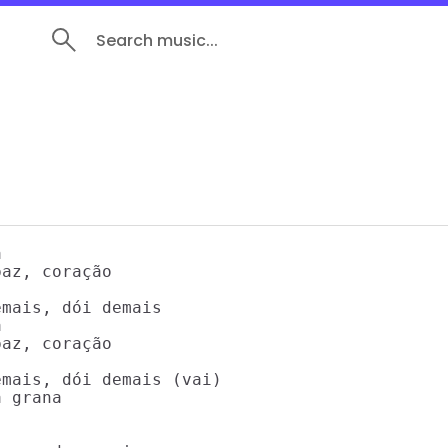
Search music...


az, coração

mais, dói demais



az, coração

mais, dói demais (vai)

 grana
