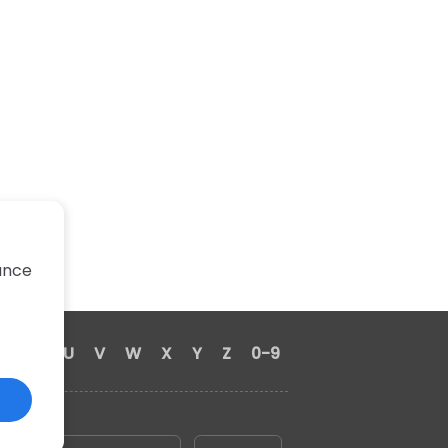
hance
S
T
U
V
W
X
Y
Z
0-9