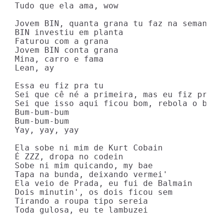
Tudo que ela ama, wow

Jovem BIN, quanta grana tu faz na semana?

BIN investiu em planta

Faturou com a grana

Jovem BIN conta grana

Mina, carro e fama

Lean, ay

Essa eu fiz pra tu

Sei que cê né a primeira, mas eu fiz pra t
Sei que isso aqui ficou bom, rebola o bumb
Bum-bum-bum

Bum-bum-bum

Yay, yay, yay

Ela sobe ni mim de Kurt Cobain

É ZZZ, dropa no codein

Sobe ni mim quicando, my bae

Tapa na bunda, deixando vermei'

Ela veio de Prada, eu fui de Balmain

Dois minutin', os dois ficou sem

Tirando a roupa tipo sereia

Toda gulosa, eu te lambuzei
