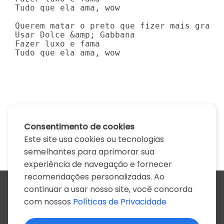
Tudo que ela ama, wow

Querem matar o preto que fizer mais grana

Usar Dolce &amp; Gabbana

Fazer luxo e fama

Tudo que ela ama, wow
Consentimento de cookies
Este site usa cookies ou tecnologias
semelhantes para aprimorar sua
experiência de navegação e fornecer
recomendações personalizadas. Ao
continuar a usar nosso site, você concorda
Todos os artistas
com nossos
Políticas de Privacidade
A
B
C
D
E
F
G
H
I
J
K
L
M
N
O
P
Q
R
S
T
U
V
W
X
Y