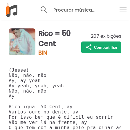
Procurar música...
Rico = 50
207
exibições
Cent
Compartilhar
BIN
(Jesse)

Não, não, não

Ay, ay yeah

Ay yeah, yeah, yeah

Não, não, não

Ay

Rico igual 50 Cent, ay

Vários ouro no dente, ay

Por isso bem que é difícil eu sorrir

Vão me ver lá na frente, ay

O que tem com a minha pele pra olhar assim