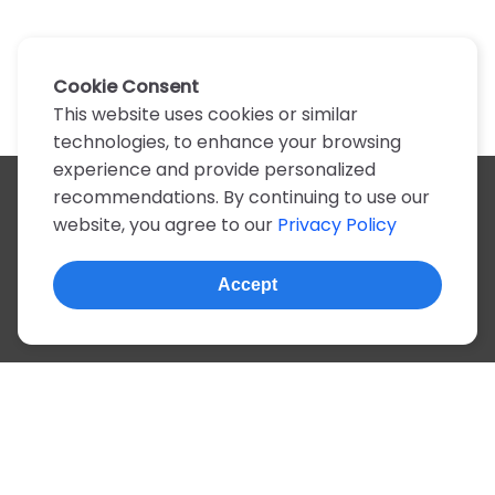
Cookie Consent
This website uses cookies or similar
technologies, to enhance your browsing
experience and provide personalized
recommendations. By continuing to use our
All artists
website, you agree to our
Privacy Policy
A
B
C
D
E
F
G
H
I
J
K
L
M
N
O
P
Q
R
S
T
U
V
W
X
Y
Z
0-9
Accept
© 2022, more than 2 million tabs and lyrics
About this site
Privacy
Terms
Portuguese
English