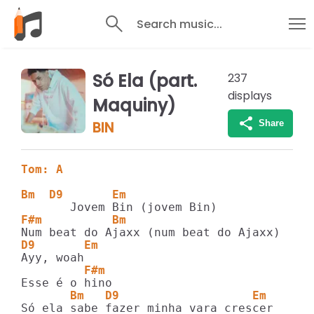
Search music...
Só Ela (part.
237
displays
Maquiny)
Share
BIN
Tom: A
Bm  D9       Em            
F#m          Bm
D9       Em
         F#m
       Bm   D9                   Em