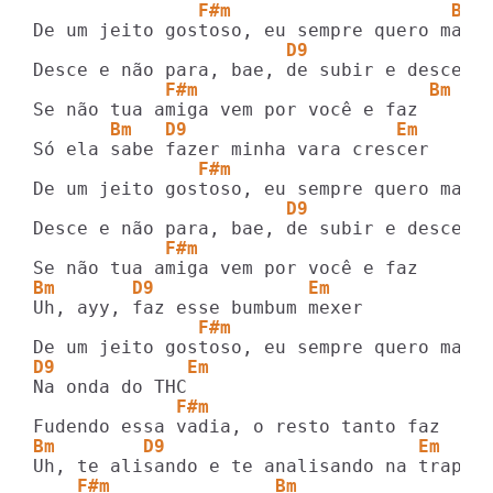
               F#m                    Bm
                       D9               E
            F#m                     Bm
       Bm   D9                   Em
               F#m                     Bm
                       D9               E
            F#m                    
Bm       D9              Em
               F#m                       
D9            Em
             F#m
Bm        D9                       Em
    F#m               Bm 