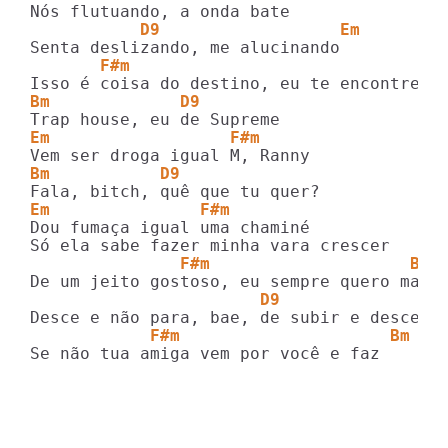
           D9                  Em
       F#m           
Bm             D9        
Em                  F#m
Bm           D9
Em               F#m
Dou fumaça igual uma chaminé

               F#m                    Bm
                       D9               E
            F#m                     Bm
Se não tua amiga vem por você e faz