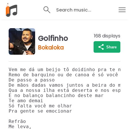
Search music...
168
displays
Golfinho
Bokaloka
Share
Vem me dá um beijo tô doidinho pra te namo
Remo de barquino ou de canoa é só você dei
De passo a passo 

De mãos dadas vamos juntos a beira do mar

Qua a nossa ilha está deserta e nos espera
E no balanço balancinho deste mar

Te amo demai

Só falta você me olhar 

Pra gente se emocionar

Refrão

Me leva,
