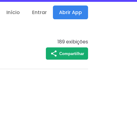
Início
Entrar
Abrir App
189
exibições
Compartilhar