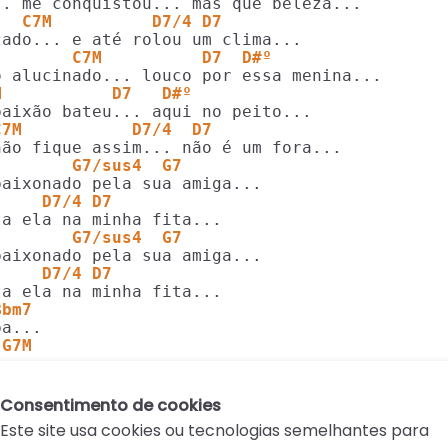
   C7M          D7/4 D7
        C7M          D7  D#º
M           D7   D#º
C7M           D7/4  D7
        G7/sus4  G7
     D7/4 D7
        G7/sus4  G7
     D7/4 D7
Bbm7
 G7M
.
Consentimento de cookies
Este site usa cookies ou tecnologias semelhantes para