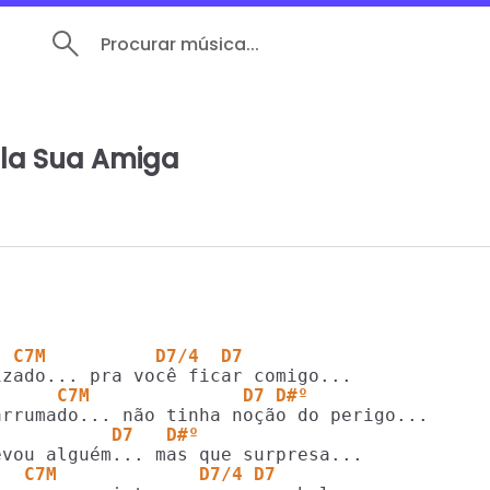
Procurar música...
la Sua Amiga
  C7M          D7/4  D7
      C7M              D7 D#º
           D7   D#º
   C7M             D7/4 D7