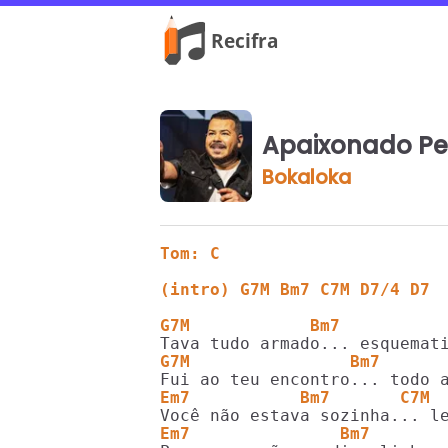
Apaixonado Pe
Bokaloka
Tom: C
(intro) G7M Bm7 C7M D7/4 D7
G7M            Bm7          
G7M                Bm7      
Em7           Bm7       C7M 
Em7               Bm7       