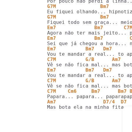
G7M               Bm7       
G7M               Bm7       
Em7             Bm7       C7
Em7             Bm7         
Em7          Bm7   Dm7      
C7M          G/B      Am7   
Em7          Bm7   Dm7      
C7M          G/B      Am7   
C7M    Cm6     Bm7      Bm7 
Am7                D7/4  D7 
Mas bota ela na minha fita..