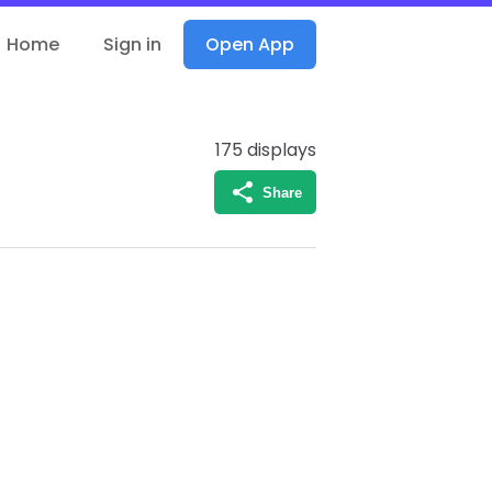
Home
Sign in
Open App
175
displays
Share