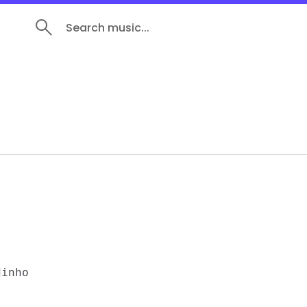
Search music...
inho
