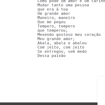
Como pode um amor e um carinh
Mudar tanto uma pessoa

que era à toa

Um grande amor

Maneiro, maneiro

Que me pegou

Tempero, tempero

que temperou;

Mexendo gostoso meu coração

Meu grande amor;

Abala, abala e abalou

Com jeito, com jeito

Se entregou, sem medo

Dessa paixão