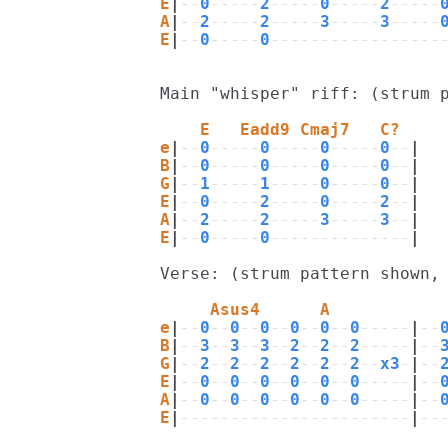
E
|
--
0
-----
2
-----
0
-----
2
-----
A
|
--
2
-----
2
-----
3
-----
3
-----
E
|
--
0
-----
0
-----------------
Main "whisper" riff: (strum p
    E   Eadd9 Cmaj7   C?
e
|
--
0
-----
0
-----
0
-----
0
--
|
B
|
--
0
-----
0
-----
0
-----
0
--
|
G
|
--
1
-----
1
-----
0
-----
0
--
|
E
|
--
0
-----
2
-----
0
-----
2
--
|
A
|
--
2
-----
2
-----
3
-----
3
--
|
E
|
--
0
-----
0
--------------
|
Verse: (strum pattern shown, 
     Asus4      A           
e
|
--
0
--
0
--
0
--
0
--
0
--
0
-----
|
--
B
|
--
3
--
3
--
3
--
2
--
2
--
2
-----
|
--
G
|
--
2
--
2
--
2
--
2
--
2
--
2
--
x3
-
|
--
E
|
--
0
--
0
--
0
--
0
--
0
--
0
-----
|
--
A
|
--
0
--
0
--
0
--
0
--
0
--
0
-----
|
--
E
|
-----------------------
|
--