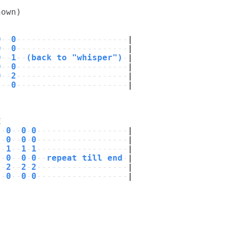
own)

0
--
0
----------------------
|
0
--
0
----------------------
|
0
--
1
--
(back to "whisper")
-
|
0
--
0
----------------------
|
0
--
2
----------------------
|
---
0
----------------------
|
E
--
0
--
0
-
0
------------------
|
--
0
--
0
-
0
------------------
|
--
1
--
1
-
1
------------------
|
--
0
--
0
-
0
--
repeat till end
-
|
--
2
--
2
-
2
------------------
|
--
0
--
0
-
0
------------------
|