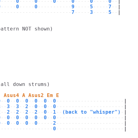
0
-----
0
-----
0
-----
0
-----
0
-----
0
-----
0
--
|
0
-----
0
-----
0
-----------
9
-----
5
-----
7
--
|
------------------------
7
-----
3
-----
5
--
|
attern NOT shown)

all down strums)

  Asus4 A Asus2 Em E
0
--
0
--
0
--
0
--
0
--
0
--
0
----------------------
|
3
--
3
--
3
--
2
--
0
--
0
--
0
----------------------
|
2
--
2
--
2
--
2
--
2
--
0
--
1
--
(back to "whisper")
-
|
0
--
0
--
0
--
0
--
0
--
0
--
0
----------------------
|
0
--
0
--
0
--
0
--
0
-----
2
----------------------
|
------------------
0
----------------------
|