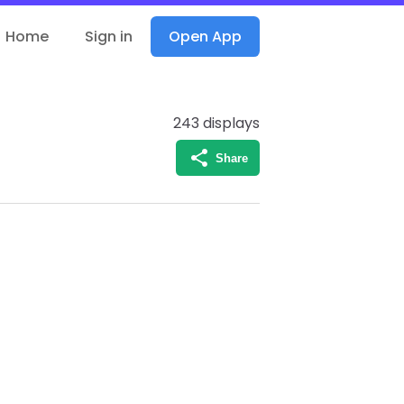
Home
Sign in
Open App
243
displays
Share