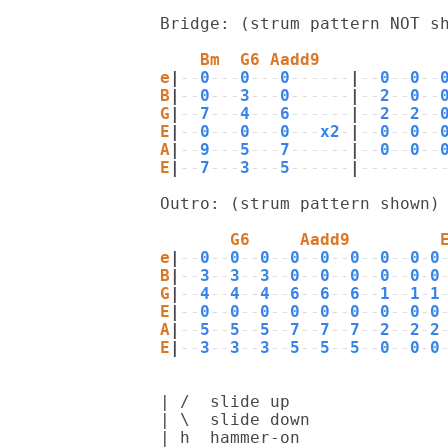
Bridge: (strum pattern NOT sh
    Bm  G6 Aadd9
e
|
--
0
---
0
---
0
------
|
--
0
--
0
--
B
|
--
0
---
3
---
0
------
|
--
2
--
0
--
G
|
--
7
---
4
---
6
------
|
--
2
--
2
--
E
|
--
0
---
0
---
0
---
x2
-
|
--
0
--
0
--
A
|
--
9
---
5
---
7
------
|
--
0
--
0
--
E
|
--
7
---
3
---
5
------
|
--------
Outro: (strum pattern shown)

       G6     Aadd9         
e
|
--
0
--
0
--
0
--
0
--
0
--
0
--
0
--
0
-
0
B
|
--
3
--
3
--
3
--
0
--
0
--
0
--
0
--
0
-
0
G
|
--
4
--
4
--
4
--
6
--
6
--
6
--
1
--
1
-
1
E
|
--
0
--
0
--
0
--
0
--
0
--
0
--
0
--
0
-
0
A
|
--
5
--
5
--
5
--
7
--
7
--
7
--
2
--
2
-
2
E
|
--
3
--
3
--
3
--
5
--
5
--
5
--
0
--
0
-
0
| /  slide up

| \  slide down

| h  hammer-on
