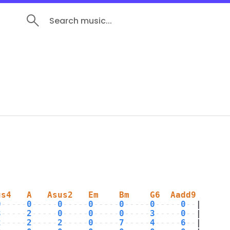
Search music...
us4   A   Asus2   Em    Bm    G6  Aadd9
0
-----
0
-----
0
-----
0
-----
0
-----
0
-----
0
--
|
3
-----
2
-----
0
-----
0
-----
0
-----
3
-----
0
--
|
2
-----
2
-----
2
-----
0
-----
7
-----
4
-----
6
--
|