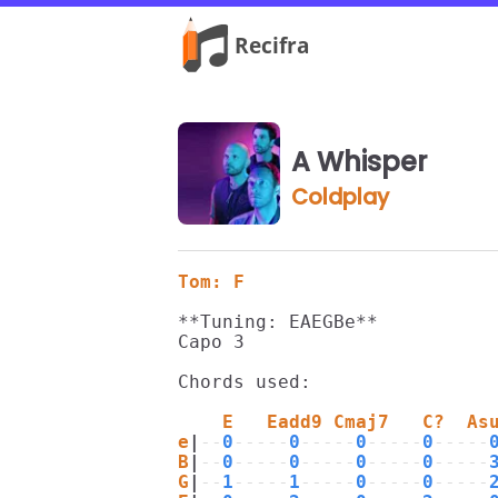
A Whisper
Coldplay
Tom: F
**Tuning: EAEGBe**

Capo 3

Chords used:

    E   Eadd9 Cmaj7   C?  As
e
|
--
0
-----
0
-----
0
-----
0
-----
B
|
--
0
-----
0
-----
0
-----
0
-----
G
|
--
1
-----
1
-----
0
-----
0
-----