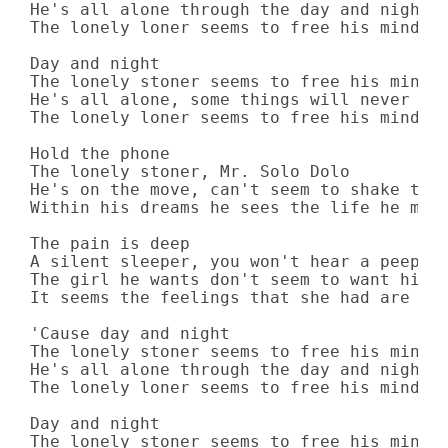
He's all alone through the day and night

The lonely loner seems to free his mind at
Day and night

The lonely stoner seems to free his mind a
He's all alone, some things will never cha
The lonely loner seems to free his mind at
Hold the phone

The lonely stoner, Mr. Solo Dolo

He's on the move, can't seem to shake the 
Within his dreams he sees the life he made
The pain is deep

A silent sleeper, you won't hear a peep

The girl he wants don't seem to want him t
It seems the feelings that she had are thr
'Cause day and night

The lonely stoner seems to free his mind a
He's all alone through the day and night

The lonely loner seems to free his mind at
Day and night

The lonely stoner seems to free his mind a