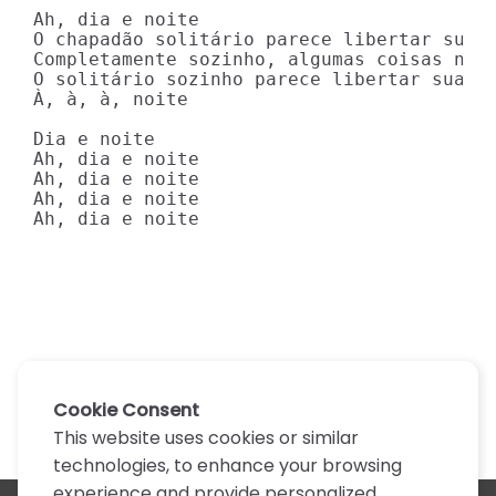
Ah, dia e noite

O chapadão solitário parece libertar sua m
Completamente sozinho, algumas coisas nunc
O solitário sozinho parece libertar sua me
À, à, à, noite

Dia e noite

Ah, dia e noite

Ah, dia e noite

Ah, dia e noite

Ah, dia e noite
Cookie Consent
This website uses cookies or similar
technologies, to enhance your browsing
experience and provide personalized