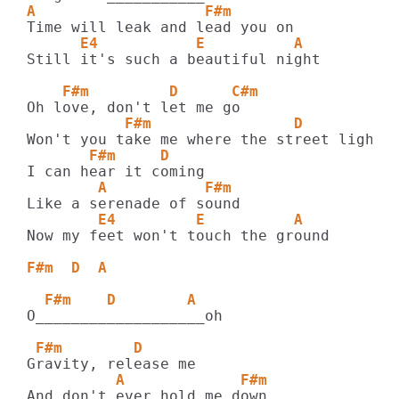
A                   F#m
      E4           E          A
Still it's such a beautiful night

    F#m         D      C#m
           F#m                D          
       F#m     D
        A           F#m
        E4         E          A
Now my feet won't touch the ground

F#m  D  A
  F#m    D        A
O___________________oh

 F#m        D
          A             F#m