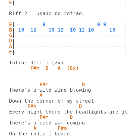
E
|
------------------------------------
|
Riff 2 - usado no refrão:

E
|
---------
9
-----------------
9
-
9
------
|
B
|
-
10
--
12
----
10
-
12
--
10
-
12
-
10
-----
10
---
|
G
|
------------------------------------
|
D
|
------------------------------------
|
A
|
------------------------------------
|
E
|
------------------------------------
|
       F#m  D   A  (8x)
          F#m           D
          A
      F#m              D               A
          F#m       D
        A       F#m