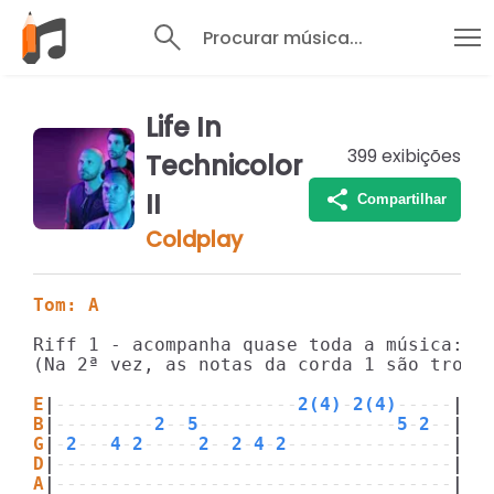
Procurar música...
Life In
399
exibições
Technicolor
II
Compartilhar
Coldplay
Tom: A
Riff 1 - acompanha quase toda a música:

(Na 2ª vez, as notas da corda 1 são trocad
E
|
----------------------
2(4)
-
2(4)
-----
|
B
|
---------
2
--
5
------------------
5
-
2
--
|
  
G
|
-
2
---
4
-
2
-----
2
--
2
-
4
-
2
---------------
|
D
|
------------------------------------
|
A
|
------------------------------------
|