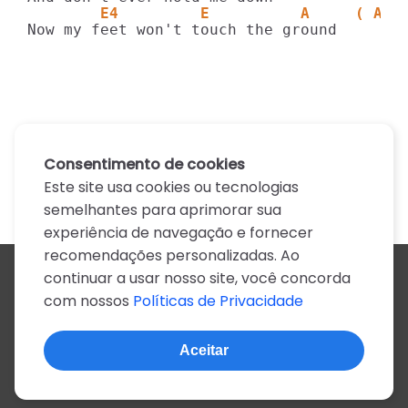
        E4         E          A     ( A )
Now my feet won't touch the ground
Consentimento de cookies
Este site usa cookies ou tecnologias
semelhantes para aprimorar sua
experiência de navegação e fornecer
recomendações personalizadas. Ao
continuar a usar nosso site, você concorda
Todos os artistas
com nossos
Políticas de Privacidade
A
B
C
D
E
F
G
H
I
J
K
L
M
N
O
P
Q
R
S
T
U
V
W
X
Y
Z
0-9
Aceitar