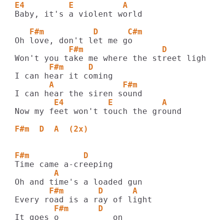
E4         E          A
Baby, it's a violent world

   F#m          D      C#m
           F#m                D          
       F#m     D
       A              F#m
        E4         E          A
Now my feet won't touch the ground

F#m  D  A  (2x)
F#m           D
        A
       F#m       D      A
        F#m      D