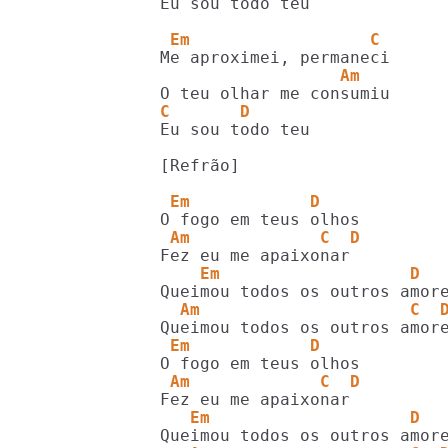
Eu sou todo teu

 Em                  C
                  Am
C       D
Eu sou todo teu

[Refrão]

 Em            D
 Am             C  D
    Em                   D
  Am                     C  
 Em            D
 Am             C  D
   Em                    D