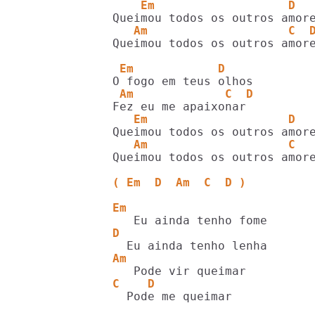
    Em                   D
   Am                    C  
Queimou todos os outros amore
 Em            D
 Am             C  D
   Em                    D
   Am                    C  
Queimou todos os outros amore
( Em  D  Am  C  D )
Em
D
Am
C    D
  Pode me queimar
