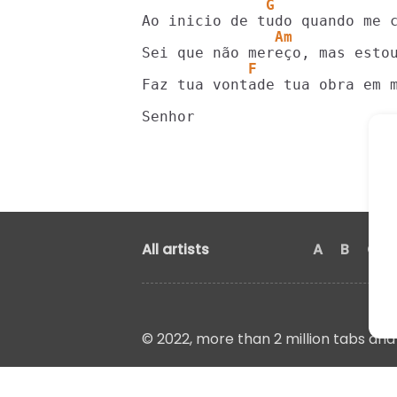
              G
               Am
            F               
Faz tua vontade tua obra em m
Senhor
All artists
A
B
C
© 2022, more than 2 million tabs and 