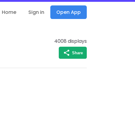
Home
Sign in
Open App
4008
displays
Share