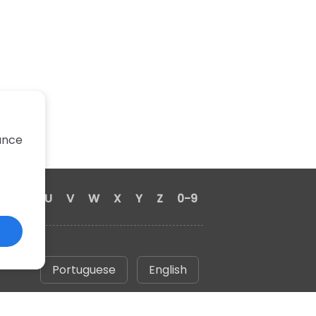
hance
S
T
U
V
W
X
Y
Z
0-9
Portuguese
English