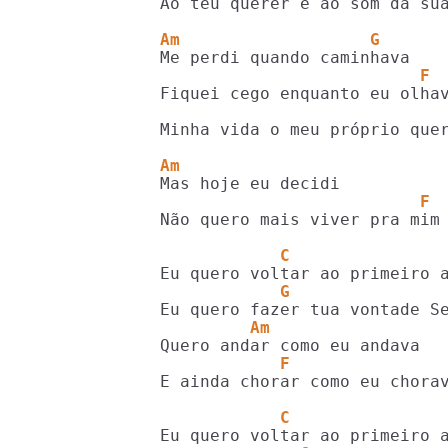
Ao teu querer e ao som da sua
Am                   G
                          F
                            
Minha vida o meu próprio quer
Am
                          F
Não quero mais viver pra mim

            C
            G
         Am
            F
E ainda chorar como eu chorav
            C