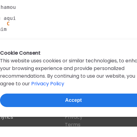
   C
im

Cookie Consent
This website uses cookies or similar technologies, to en
your browsing experience and provide personalized
recommendations. By continuing to use our website, you
agree to our
Privacy Policy
D
E
F
G
H
I
J
K
L
M
N
O
P
Q
R
Accept
About this site
lyrics
Privacy
Terms