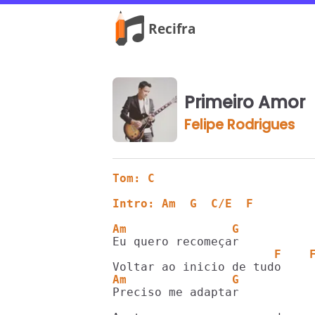
Primeiro Amor
Felipe Rodrigues
Tom: C
Intro: Am  G  C/E  F
Am               G
                       F    
Am               G
                            