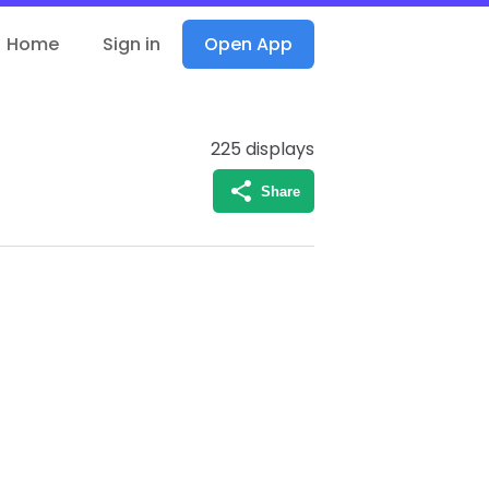
Home
Sign in
Open App
225
displays
Share