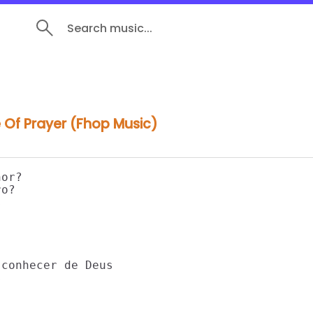
Search music...
 Of Prayer (Fhop Music)
or?

o?



conhecer de Deus


