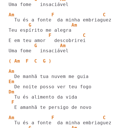
Uma fome   insaciável

Am             F                 C 
       G              Am
              F           C
         G        Am
Uma fome   insaciável

( Am  F  C  G )
Am
Em
Dm
 F
  E amanhã te persigo de novo

Am             F                 C 
       G              Am