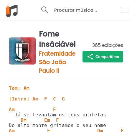
Procurar música...
Fome
Insáciável
365
exibições
Fraternidade
Compartilhar
São João
Paulo II
Tom: Am
[Intro] Am  F  C  G
Am             F
    Dm      Em  F
Am           F                Dm      Em 