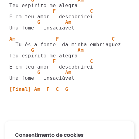
              F           C
         G        Am
Uma fome   insaciável

Am             F                 C 
       G              Am
              F           C
         G        Am
Uma fome   insaciável

[Final] Am  F  C  G
Consentimento de cookies