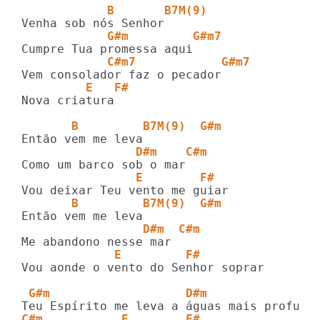
            B       B7M(9)
            G#m         G#m7
            C#m7            G#m7
         E   F#
Nova criatura

       B         B7M(9)  G#m
                D#m    C#m
                E        F#
       B         B7M(9)  G#m
                 D#m  C#m
             E         F#
Vou aonde o vento do Senhor soprar

 G#m                   D#m
C#m           E        F#