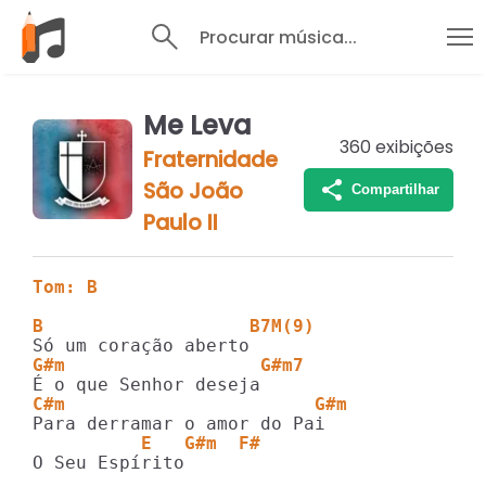
Procurar música...
Me Leva
360
exibições
Fraternidade
São João
Compartilhar
Paulo II
Tom: B
B                   B7M(9)
G#m                  G#m7
C#m                       G#m
          E   G#m  F#
O Seu Espírito
