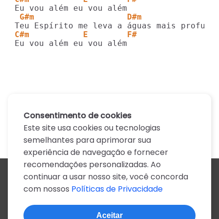
 G#m                   D#m
C#m           E        F#
Eu vou além eu vou além
Consentimento de cookies
Este site usa cookies ou tecnologias
semelhantes para aprimorar sua
experiência de navegação e fornecer
recomendações personalizadas. Ao
continuar a usar nosso site, você concorda
Todos os artistas
com nossos
Políticas de Privacidade
A
B
C
D
E
F
G
H
I
J
K
L
M
N
O
P
Q
R
S
T
U
V
W
X
Y
Z
0-9
Aceitar