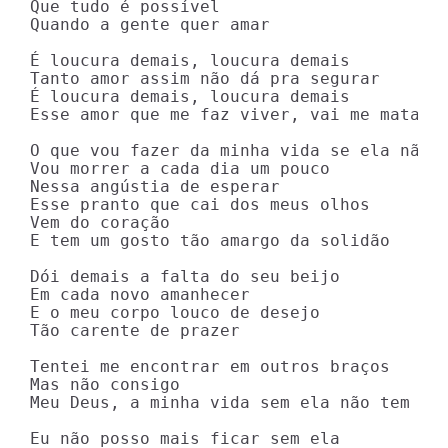
Que tudo é possível

Quando a gente quer amar

É loucura demais, loucura demais

Tanto amor assim não dá pra segurar

É loucura demais, loucura demais

Esse amor que me faz viver, vai me matar

O que vou fazer da minha vida se ela não v
Vou morrer a cada dia um pouco

Nessa angústia de esperar

Esse pranto que cai dos meus olhos

Vem do coração

E tem um gosto tão amargo da solidão

Dói demais a falta do seu beijo

Em cada novo amanhecer

E o meu corpo louco de desejo

Tão carente de prazer

Tentei me encontrar em outros braços

Mas não consigo

Meu Deus, a minha vida sem ela não tem sen
Eu não posso mais ficar sem ela
