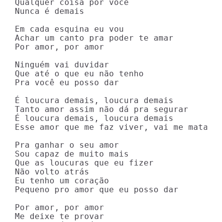
Qualquer coisa por você

Nunca é demais

Em cada esquina eu vou

Achar um canto pra poder te amar

Por amor, por amor

Ninguém vai duvidar

Que até o que eu não tenho

Pra você eu posso dar

É loucura demais, loucura demais

Tanto amor assim não dá pra segurar

É loucura demais, loucura demais

Esse amor que me faz viver, vai me matar

Pra ganhar o seu amor

Sou capaz de muito mais

Que as loucuras que eu fizer

Não volto atrás

Eu tenho um coração

Pequeno pro amor que eu posso dar

Por amor, por amor

Me deixe te provar
