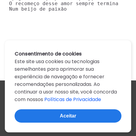
O recomeço desse amor sempre termina

Num beijo de paixão
Consentimento de cookies
Este site usa cookies ou tecnologias
semelhantes para aprimorar sua
experiência de navegação e fornecer
recomendações personalizadas. Ao
continuar a usar nosso site, você concorda
Todos os artistas
com nossos
Políticas de Privacidade
A
B
C
D
E
F
G
H
I
J
K
L
M
N
O
P
Q
R
S
T
U
V
W
X
Y
Z
0-9
Aceitar