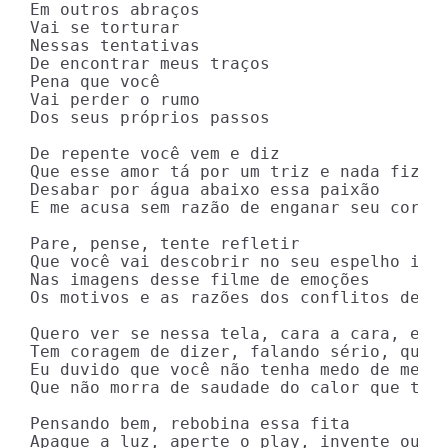
Em outros abraços

Vai se torturar

Nessas tentativas

De encontrar meus traços

Pena que você

Vai perder o rumo

Dos seus próprios passos

De repente você vem e diz

Que esse amor tá por um triz e nada fiz pr
Desabar por água abaixo essa paixão

E me acusa sem razão de enganar seu coraçã
Pare, pense, tente refletir

Que você vai descobrir no seu espelho inte
Nas imagens desse filme de emoções

Os motivos e as razões dos conflitos desse
Quero ver se nessa tela, cara a cara, eu e
Tem coragem de dizer, falando sério, que j
Eu duvido que você não tenha medo de me pe
Que não morra de saudade do calor que tem 
Pensando bem, rebobina essa fita

Apague a luz, aperte o play, invente outra