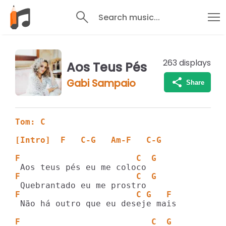
Search music...
263
displays
Aos Teus Pés
Gabi Sampaio
Share
Tom: C
[Intro]  F   C-G   Am-F   C-G
F                       C  G
F                       C  G
F                       C G   F
 Não há outro que eu deseje mais

F                          C  G