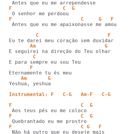
F                 C  G
F                       C     G   F
 Antes que eu me apaixonasse me amou

         C                       F       
       Am                       G
        C
       F
    Am       G
Yeshua, yeshua

Instrumental: F   C-G   Am-F   C-G
F                       C  G
F                       C  G
F                       C G   F
 Não há outro que eu deseje mais
