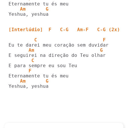
    Am       G
Yeshua, yeshua

[Interlúdio]  F   C-G   Am-F   C-G (2x)
         C                       F       
       Am                       G
        C
       F
    Am       G
Yeshua, yeshua