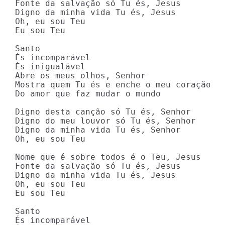
Fonte da salvação só Tu és, Jesus

Digno da minha vida Tu és, Jesus

Oh, eu sou Teu

Eu sou Teu

Santo

És incomparável

És inigualável

Abre os meus olhos, Senhor

Mostra quem Tu és e enche o meu coração

Do amor que faz mudar o mundo

Digno desta canção só Tu és, Senhor

Digno do meu louvor só Tu és, Senhor

Digno da minha vida Tu és, Senhor

Oh, eu sou Teu

Nome que é sobre todos é o Teu, Jesus

Fonte da salvação só Tu és, Jesus

Digno da minha vida Tu és, Jesus

Oh, eu sou Teu

Eu sou Teu

Santo

És incomparável
