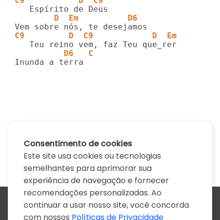
C9           D  C9
        D  Em          D6
C9         D  C9            D  Em
          D6   C
Inunda a terra

Consentimento de cookies
Este site usa cookies ou tecnologias
semelhantes para aprimorar sua
experiência de navegação e fornecer
recomendações personalizadas. Ao
continuar a usar nosso site, você concorda
Todos os artistas
com nossos
Políticas de Privacidade
A
B
C
D
E
F
G
H
I
J
K
L
M