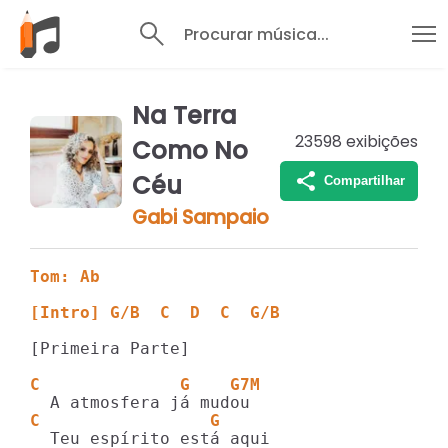
Procurar música...
Na Terra
23598
exibições
Como No
Céu
Compartilhar
Gabi Sampaio
Tom: Ab
[Intro] G/B  C  D  C  G/B
[Primeira Parte]

C              G    G7M       
C                 G         