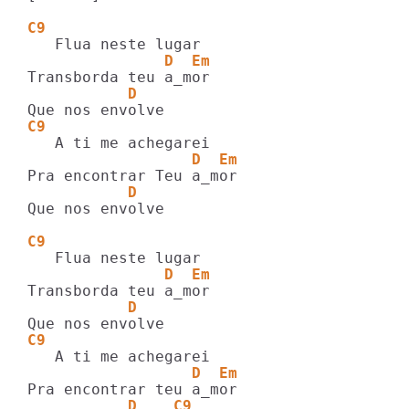
C9
               D  Em
           D
C9     
                  D  Em
           D
Que nos envolve

C9
               D  Em
           D
C9     
                  D  Em
           D    C9