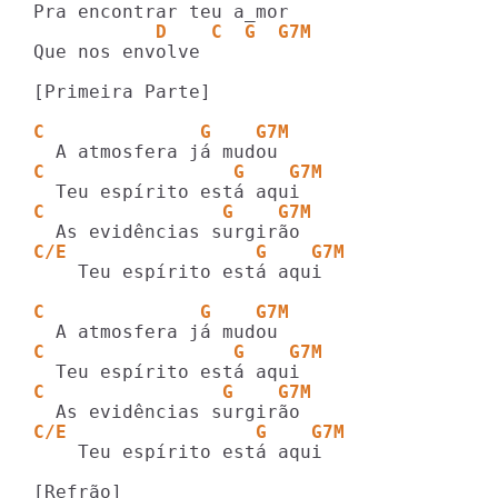
           D    C  G  G7M
Que nos envolve

[Primeira Parte]

C              G    G7M       
C                 G    G7M
C                G    G7M
C/E                 G    G7M    
    Teu espírito está aqui

C              G    G7M       
C                 G    G7M     
C                G    G7M
C/E                 G    G7M    
    Teu espírito está aqui

[Refrão]
