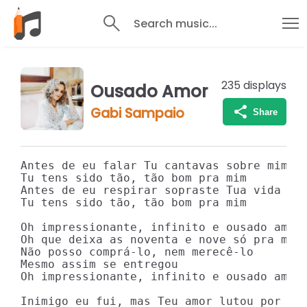
Search music...
235
displays
Ousado Amor
Gabi Sampaio
Share
Antes de eu falar Tu cantavas sobre mim

Tu tens sido tão, tão bom pra mim

Antes de eu respirar sopraste Tua vida em 
Tu tens sido tão, tão bom pra mim

Oh impressionante, infinito e ousado amor 
Oh que deixa as noventa e nove só pra me e
Não posso comprá-lo, nem merecê-lo

Mesmo assim se entregou

Oh impressionante, infinito e ousado amor 
Inimigo eu fui, mas Teu amor lutou por mim