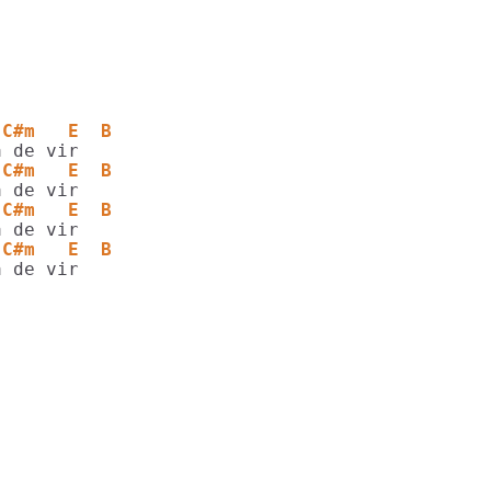
              
 C#m   E  B
 C#m   E  B
 C#m   E  B
 C#m   E  B
 de vir

              