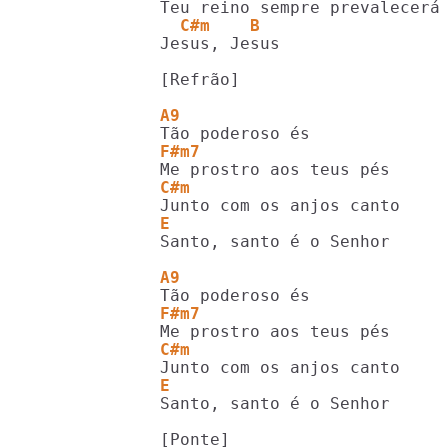
  C#m    B
Jesus, Jesus

[Refrão]

A9
F#m7
C#m
E                           
Santo, santo é o Senhor

A9
F#m7
C#m
E                           
Santo, santo é o Senhor
