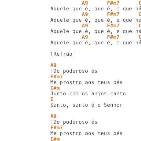
          A9      F#m7      
          A9      F#m7      
          A9      F#m7      
          A9      F#m7      
Aquele que é, que é, e que há
[Refrão]

A9
F#m7
C#m
E                           
Santo, santo é o Senhor

A9
F#m7
C#m