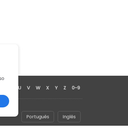
so
S
T
U
V
W
X
Y
Z
0-9
Português
Inglês