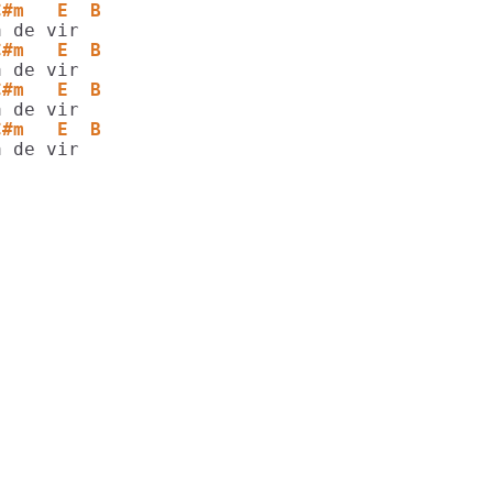
C#m   E  B
C#m   E  B
C#m   E  B
C#m   E  B
 de vir

              