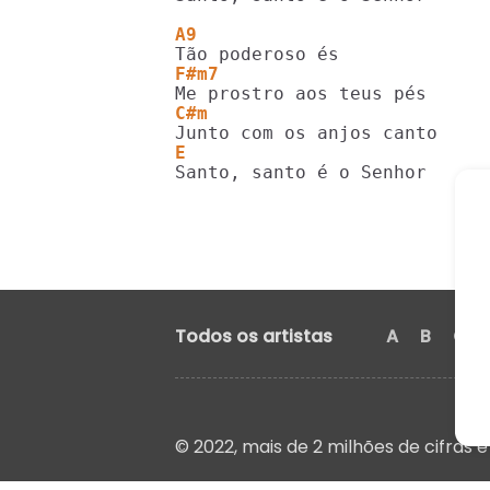
A9
F#m7
C#m
E                           
Santo, santo é o Senhor
Todos os artistas
A
B
C
© 2022, mais de 2 milhões de cifras e