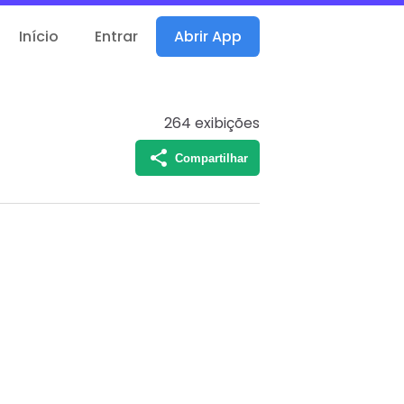
Início
Entrar
Abrir App
264
exibições
Compartilhar