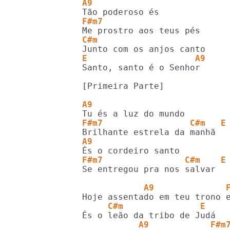
A9
F#m7
C#m
E                     A9
Santo, santo é o Senhor

[Primeira Parte]

A9
F#m7                 C#m   E
A9
F#m7                C#m    E
Se entregou pra nos salvar

            A9              
     C#m               E 
           A9            F#m