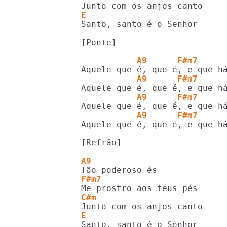
E                           
Santo, santo é o Senhor

[Ponte]

           A9      F#m7     
           A9      F#m7     
           A9      F#m7     
           A9      F#m7     
Aquele que é, que é, e que há
[Refrão]

A9
F#m7
C#m
E                           
Santo, santo é o Senhor
