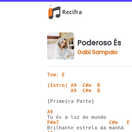
Poderoso És
Gabi Sampaio
Tom: E
[Intro] A9  C#m  B 
        A9  C#m  B
[Primeira Parte]

A9
F#m7                 C#m   E