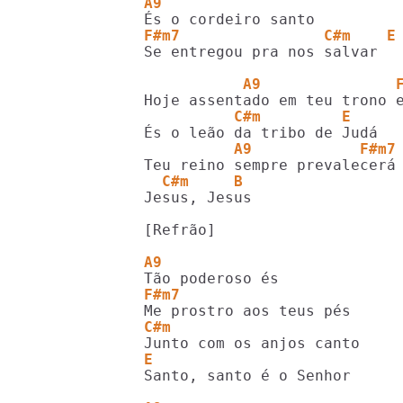
A9
F#m7                C#m    E
Se entregou pra nos salvar

           A9               
          C#m         E 
          A9            F#m7
  C#m     B
Jesus, Jesus

[Refrão]

A9
F#m7
C#m
E                           
Santo, santo é o Senhor
