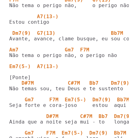
Não tema o perigo não,     o perigo não

         A7(13-)
Estou contigo

 Dm7(9)  G7(13)                  Bb7M   
Avante, avance, clame busque, eu sou conti
Am7               Gm7  F7M
Não tema o perigo não, o perigo não

Em7(5-)  A7(13-)
    D#7M           C#7M   Bb7    Dm7(9) G
Não temas sou, teu Deus e te sustento

     Gm7     F7M  Em7(5-)  Dm7(9)  Bb7M  
Seja forte e cora-joso     estou  aqui

            D#7M       C#7M  Bb7  Dm7(9) 
Ainda que a noite seja mui - to   longa

     Gm7    F7M  Em7(5-)  Dm7(9)  Bb7M  A