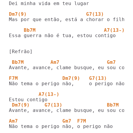
Dei minha vida em teu lugar

Dm7(9)                    G7(13)
Mas por que então, está a chorar o filho m
     Bb7M                       A7(13-)
Essa guerra não é tua, estou contigo

[Refrão]

 Bb7M         Am7                Gm7 
Avante, avance, clame busque, eu sou conti
F7M               Dm7(9)   G7(13)       B
Não tema o perigo não,     o perigo não

          A7(13-)
 Dm7(9)     G7(13)               Bb7M   
Avante, avance, clame busque, eu sou conti
Am7               Gm7  F7M
Não tema o perigo não, o perigo não
