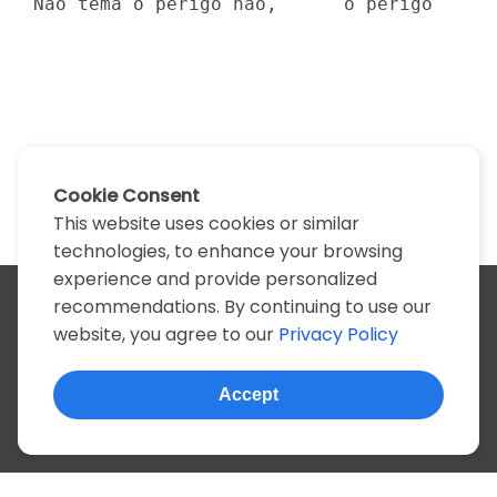
Não tema o perigo não,      o perigo     
Cookie Consent
This website uses cookies or similar
technologies, to enhance your browsing
experience and provide personalized
recommendations. By continuing to use our
All artists
website, you agree to our
Privacy Policy
A
B
C
D
E
F
G
H
I
J
K
L
M
N
O
P
Q
R
S
T
U
V
W
X
Y
Z
0-9
Accept
© 2022, more than 2 million tabs and lyrics