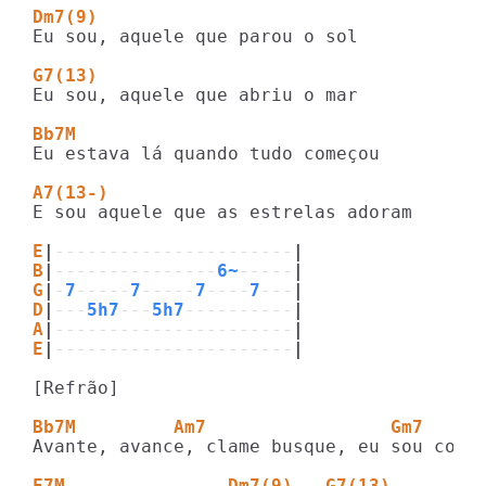
Dm7(9)
Eu sou, aquele que parou o sol

G7(13)
Eu sou, aquele que abriu o mar

Bb7M
Eu estava lá quando tudo começou

A7(13-)
E sou aquele que as estrelas adoram

E
|
----------------------
|
B
|
---------------
6~
-----
|
G
|
-
7
-----
7
-----
7
----
7
---
|
D
|
---
5h7
---
5h7
----------
|
A
|
----------------------
|
E
|
----------------------
|
[Refrão]

Bb7M         Am7                 Gm7 
Avante, avance, clame busque, eu sou conti
F7M               Dm7(9)   G7(13)       B