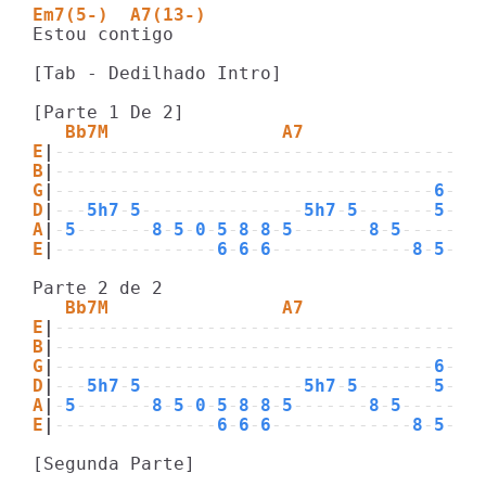
Em7(5-)  A7(13-)
Estou contigo

[Tab - Dedilhado Intro]

   Bb7M                A7  
E
|
---------------------------------------
B
|
---------------------------------------
G
|
-----------------------------------
6
-
6
-
D
|
---
5h7
-
5
---------------
5h7
-
5
-------
5
-
5
-
A
|
-
5
-------
8
-
5
-
0
-
5
-
8
-
8
-
5
-------
8
-
5
-------
E
|
---------------
6
-
6
-
6
-------------
8
-
5
-
5
-
   Bb7M                A7  
E
|
---------------------------------------
B
|
---------------------------------------
G
|
-----------------------------------
6
-
6
-
D
|
---
5h7
-
5
---------------
5h7
-
5
-------
5
-
5
-
A
|
-
5
-------
8
-
5
-
0
-
5
-
8
-
8
-
5
-------
8
-
5
-------
E
|
---------------
6
-
6
-
6
-------------
8
-
5
-
5
-
[Segunda Parte]
