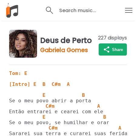
Search music...
227
displays
Deus de Perto
Gabriela Gomes
Share
Tom: E
[Intro] E  B  C#m  A
           E            B  
            C#m              A
           E                   B  
             C#m                    A 
Sararei sua terra e curarei suas feridas
