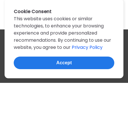
Cookie Consent
This website uses cookies or similar
technologies, to enhance your browsing
experience and provide personalized
recommendations. By continuing to use our
All artists
website, you agree to our
Privacy Policy
A
B
C
D
E
F
G
H
I
J
K
L
M
N
O
P
Q
R
S
T
U
V
W
X
Y
Z
0-9
Accept
© 2022, more than 2 million tabs and lyrics
About this site
Privacy
Terms
Portuguese
English