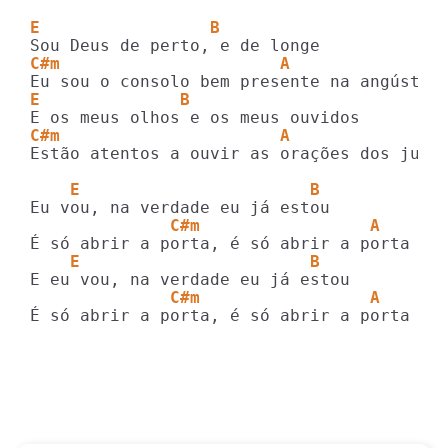
E                 B
C#m                      A
E              B
C#m                      A               
Estão atentos a ouvir as orações dos justo
    E                       B
              C#m                 A
    E                       B
              C#m                 A
É só abrir a porta, é só abrir a porta