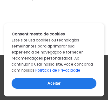
Consentimento de cookies
Este site usa cookies ou tecnologias
semelhantes para aprimorar sua
experiência de navegação e fornecer
recomendações personalizadas. Ao
continuar a usar nosso site, você concorda
Todos os artistas
com nossos
Políticas de Privacidade
A
B
C
D
E
F
G
H
I
J
K
L
M
N
O
P
Q
R
S
T
U
V
W
X
Y
Z
0-9
Aceitar
© 2022, mais de 2 milhões de cifras e letras
Sobre o site