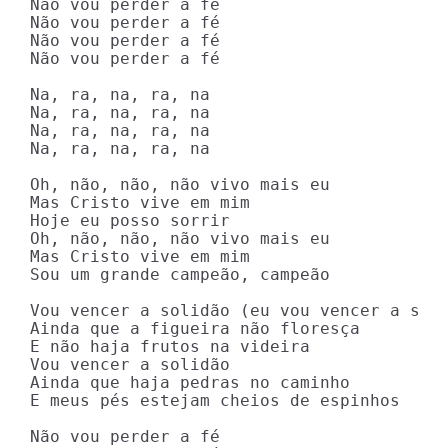
Não vou perder a fé

Não vou perder a fé

Não vou perder a fé

Não vou perder a fé

Na, ra, na, ra, na

Na, ra, na, ra, na

Na, ra, na, ra, na

Na, ra, na, ra, na

Oh, não, não, não vivo mais eu

Mas Cristo vive em mim

Hoje eu posso sorrir

Oh, não, não, não vivo mais eu

Mas Cristo vive em mim

Sou um grande campeão, campeão

Vou vencer a solidão (eu vou vencer a soli
Ainda que a figueira não floresça

E não haja frutos na videira

Vou vencer a solidão

Ainda que haja pedras no caminho

E meus pés estejam cheios de espinhos

Não vou perder a fé
