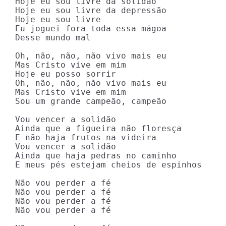
Hoje eu sou livre da solidão

Hoje eu sou livre da depressão

Hoje eu sou livre

Eu joguei fora toda essa mágoa

Desse mundo mal

Oh, não, não, não vivo mais eu

Mas Cristo vive em mim

Hoje eu posso sorrir

Oh, não, não, não vivo mais eu

Mas Cristo vive em mim

Sou um grande campeão, campeão

Vou vencer a solidão

Ainda que a figueira não floresça

E não haja frutos na videira

Vou vencer a solidão

Ainda que haja pedras no caminho

E meus pés estejam cheios de espinhos

Não vou perder a fé

Não vou perder a fé

Não vou perder a fé

Não vou perder a fé
