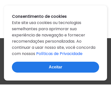
Consentimento de cookies
Este site usa cookies ou tecnologias
semelhantes para aprimorar sua
experiência de navegação e fornecer
recomendações personalizadas. Ao
continuar a usar nosso site, você concorda
Todos os artistas
com nossos
Políticas de Privacidade
A
B
C
D
E
F
G
H
I
J
K
L
M
N
O
P
Q
R
S
T
U
V
W
X
Y
Z
0-9
Aceitar
© 2022, mais de 2 milhões de cifras e letras
Sobre o site
Privacidade
Termos de uso