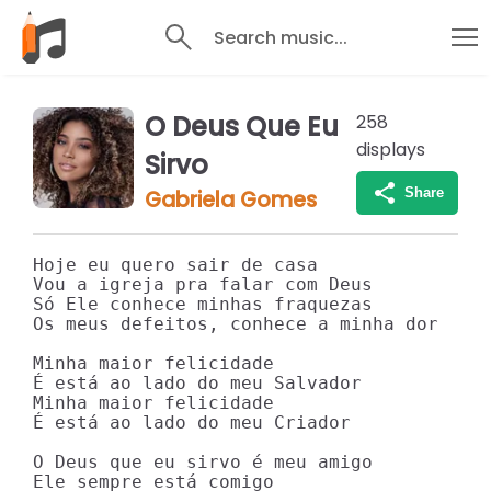
Search music...
O Deus Que Eu
258
displays
Sirvo
Share
Gabriela Gomes
Hoje eu quero sair de casa

Vou a igreja pra falar com Deus

Só Ele conhece minhas fraquezas

Os meus defeitos, conhece a minha dor

Minha maior felicidade

É está ao lado do meu Salvador

Minha maior felicidade

É está ao lado do meu Criador

O Deus que eu sirvo é meu amigo

Ele sempre está comigo
