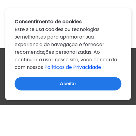
Consentimento de cookies
Este site usa cookies ou tecnologias
semelhantes para aprimorar sua
experiência de navegação e fornecer
recomendações personalizadas. Ao
continuar a usar nosso site, você concorda
Todos os artistas
com nossos
Políticas de Privacidade
A
B
C
D
E
F
G
H
I
J
K
L
M
N
O
P
Q
R
S
T
U
V
W
X
Y
Z
0-9
Aceitar
© 2022, mais de 2 milhões de cifras e letras
Sobre o site
Privacidade
Termos de uso