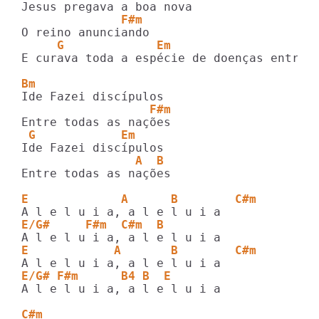
              F#m
     G             Em                    
E curava toda a espécie de doenças entre o
Bm
                  F#m
 G            Em
                A  B
Entre todas as nações

E             A      B        C#m
E/G#     F#m  C#m  B
E            A       B        C#m
E/G# F#m      B4 B  E
A l e l u i a, a l e l u i a

C#m