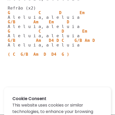
G           C       D       Em
G/B       Am    Em     D
G           C        D       Em
G/B        Am   D4 D C    G/B Am D
A l e l u i a, a l e l u i a

( C  G/B  Am  D  D4  G )
Cookie Consent
This website uses cookies or similar
technologies, to enhance your browsing