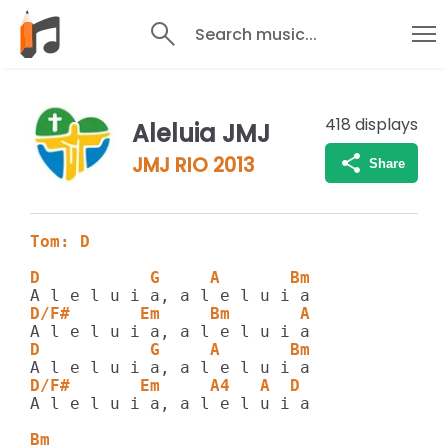
Search music...
418
displays
Aleluia JMJ
JMJ RIO 2013
Share
Tom: D
D           G     A       Bm
D/F#       Em     Bm       A
D           G     A       Bm
D/F#       Em     A4   A  D
A l e l u i a, a l e l u i a

Bm