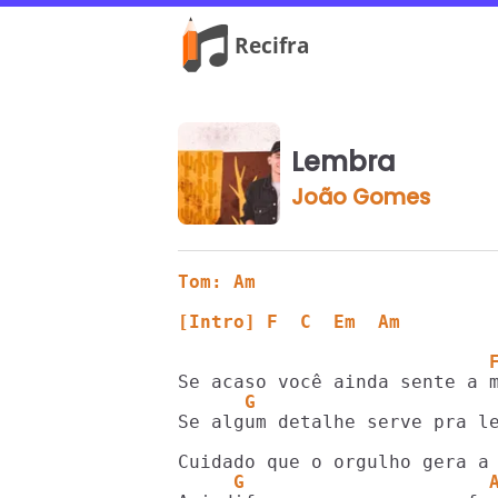
Lembra
João Gomes
Tom: Am
[Intro] F  C  Em  Am
                            
      G                     
                            
     G                      