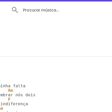
Procurar música...
F
    Am
    F
Am