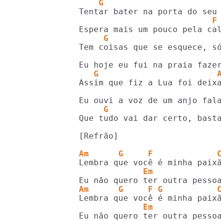
    G                       
                           F
     G                      
                            
   G                        
                            
     G                      
Que tudo vai dar certo, basta
[Refrão]

Am      G     F             
             Em             
Am      G     F G           
             Em             
Eu não quero ter outra pessoa