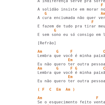
                           F
   G                       A
                       F    
       G                    
E sem sono eu só consigo em l
[Refrão]

Am      G     F             
             Em             
Am      G     F G           
             Em             
Eu não quero ter outra pessoa
( F  C  Em  Am )
Am                       F