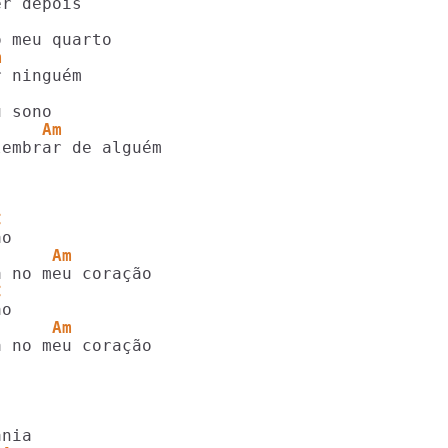
                   
m
     
     Am
embrar de alguém

C
      Am        
C
      Am         
 no meu coração
