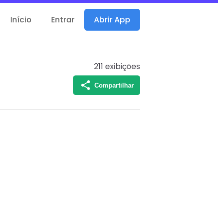
Início
Entrar
Abrir App
211
exibições
Compartilhar