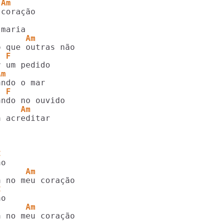
 Am
      Am
  F
Am
  F                        
     Am
 acreditar

C
      Am        
C
      Am         
 no meu coração
