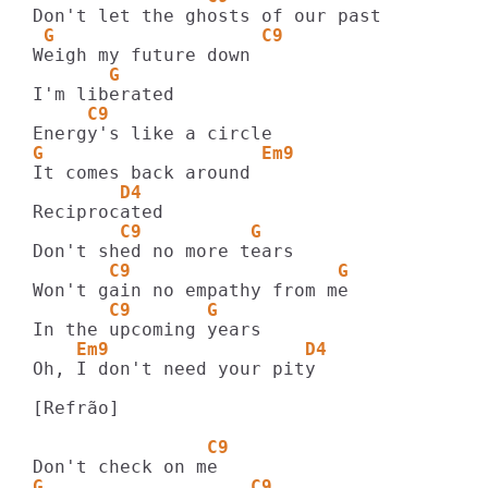
 G                   C9
       G
     C9
G                    Em9
        D4
        C9          G
       C9                   G
       C9       G
    Em9                  D4
Oh, I don't need your pity

[Refrão]

                C9
G                   C9