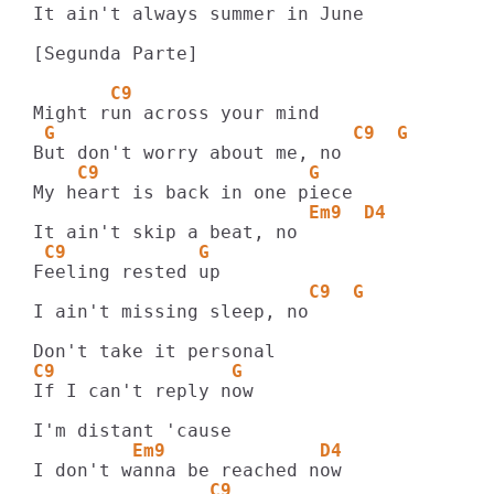
It ain't always summer in June

[Segunda Parte]

       C9
 G                           C9  G
    C9                   G
                         Em9  D4
 C9            G
                         C9  G
I ain't missing sleep, no

C9                G
If I can't reply now

         Em9              D4
                C9