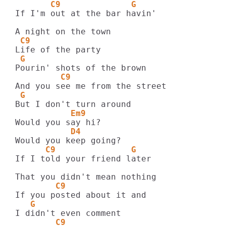
       C9              G
If I'm out at the bar havin'

 C9
 G
         C9
 G
           Em9
           D4
      C9               G
If I told your friend later

        C9
   G
        C9