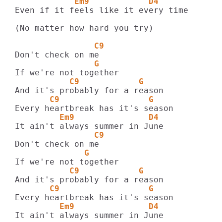
            Em9            D4
Even if it feels like it every time

(No matter how hard you try)

                C9
                G
           C9            G
       C9                  G
         Em9               D4
                C9
              G
           C9            G
       C9                  G
         Em9               D4
It ain't always summer in June
