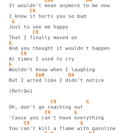
            Em9           D4
       C9
 G
        C9
G
    C9
G
         Em9        D4
But I acted like I didn't notice

[Refrão]

              C9          G
            C9        G
     C9                 G