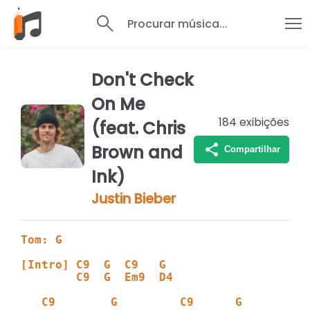
Procurar música...
Don't Check
On Me
184
exibições
(feat. Chris
Brown and
Compartilhar
Ink)
Justin Bieber
Tom: G
[Intro] C9  G  C9   G
        C9  G  Em9  D4
   C9        G         C9      G