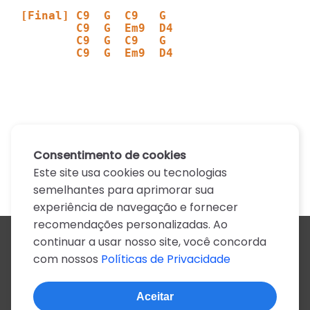
[Final] C9  G  C9   G
        C9  G  Em9  D4
        C9  G  C9   G
        C9  G  Em9  D4
Consentimento de cookies
Este site usa cookies ou tecnologias
semelhantes para aprimorar sua
experiência de navegação e fornecer
recomendações personalizadas. Ao
continuar a usar nosso site, você concorda
Todos os artistas
com nossos
Políticas de Privacidade
A
B
C
D
E
F
G
H
I
J
K
L
M
N
O
P
Q
R
S
T
U
V
W
X
Y
Z
0-9
Aceitar