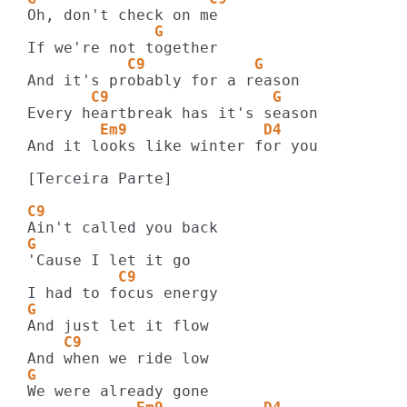
              G
           C9            G
       C9                  G
        Em9               D4
And it looks like winter for you

[Terceira Parte]

C9
G
          C9
G
    C9
G