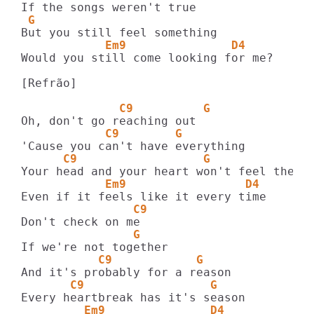
 G
            Em9               D4
Would you still come looking for me?

[Refrão]

              C9          G
            C9        G
      C9                  G
            Em9                 D4
                C9
                G
           C9            G
       C9                  G
         Em9               D4