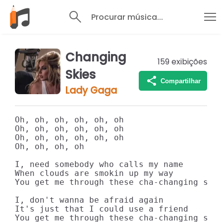
Procurar música...
Changing
159
exibições
Skies
Compartilhar
Lady Gaga
Oh, oh, oh, oh, oh, oh

Oh, oh, oh, oh, oh, oh

Oh, oh, oh, oh, oh, oh

Oh, oh, oh, oh

I, need somebody who calls my name

When clouds are smokin up my way

You get me through these cha-changing skie
I, don't wanna be afraid again

It's just that I could use a friend

You get me through these cha-changing skie