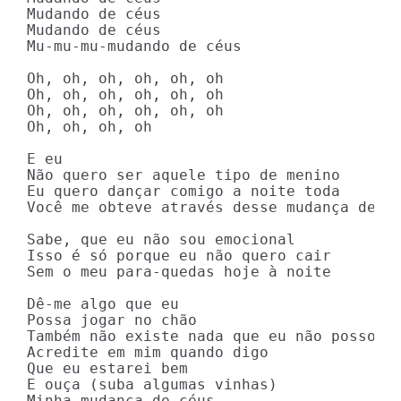
Mudando de céus

Mudando de céus

Mu-mu-mu-mudando de céus

Oh, oh, oh, oh, oh, oh

Oh, oh, oh, oh, oh, oh

Oh, oh, oh, oh, oh, oh

Oh, oh, oh, oh

E eu

Não quero ser aquele tipo de menino

Eu quero dançar comigo a noite toda

Você me obteve através desse mudança de cé
Sabe, que eu não sou emocional

Isso é só porque eu não quero cair

Sem o meu para-quedas hoje à noite

Dê-me algo que eu

Possa jogar no chão

Também não existe nada que eu não posso li
Acredite em mim quando digo

Que eu estarei bem

E ouça (suba algumas vinhas)

Minha mudança de céus
