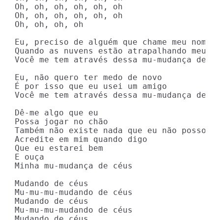
Oh, oh, oh, oh, oh, oh

Oh, oh, oh, oh, oh, oh

Oh, oh, oh, oh

Eu, preciso de alguém que chame meu nome

Quando as nuvens estão atrapalhando meu ca
Você me tem através dessa mu-mudança de cé
Eu, não quero ter medo de novo

É por isso que eu usei um amigo

Você me tem através dessa mu-mudança de cé
Dê-me algo que eu

Possa jogar no chão

Também não existe nada que eu não posso li
Acredite em mim quando digo

Que eu estarei bem

E ouça

Minha mu-mudança de céus

Mudando de céus

Mu-mu-mu-mudando de céus

Mudando de céus

Mu-mu-mu-mudando de céus

Mudando de céus
