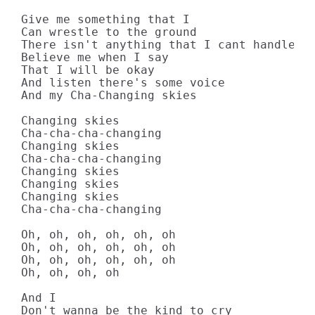
Give me something that I

Can wrestle to the ground

There isn't anything that I cant handle no
Believe me when I say

That I will be okay

And listen there's some voice

And my Cha-Changing skies

Changing skies

Cha-cha-cha-changing

Changing skies

Cha-cha-cha-changing

Changing skies

Changing skies

Changing skies

Cha-cha-cha-changing

Oh, oh, oh, oh, oh, oh

Oh, oh, oh, oh, oh, oh

Oh, oh, oh, oh, oh, oh

Oh, oh, oh, oh

And I

Don't wanna be the kind to cry
