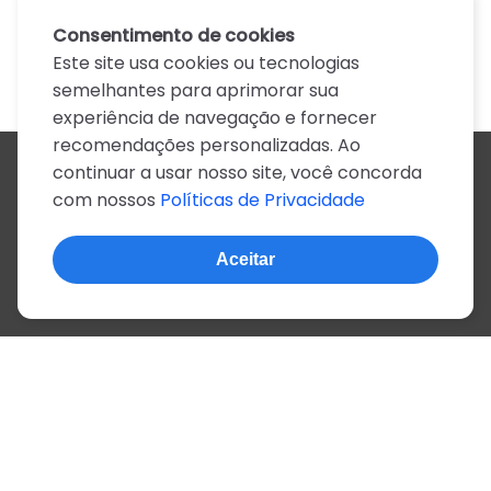
Consentimento de cookies
Este site usa cookies ou tecnologias
semelhantes para aprimorar sua
experiência de navegação e fornecer
recomendações personalizadas. Ao
continuar a usar nosso site, você concorda
Todos os artistas
com nossos
Políticas de Privacidade
A
B
C
D
E
F
G
H
I
J
K
L
M
N
O
P
Q
R
S
T
U
V
W
X
Y
Z
0-9
Aceitar
© 2022, mais de 2 milhões de cifras e letras
Sobre o site
Privacidade
Termos de uso
Português
Inglês