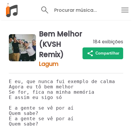
Procurar música...
Bem Melhor
184
exibições
(KVSH
Remix)
Compartilhar
Lagum
E eu, que nunca fui exemplo de calma

Agora eu tô bem melhor

Se for, fica na minha memória

E assim eu sigo só

E a gente se vê por aí

Quem sabe?

E a gente se vê por aí

Quem sabe?
