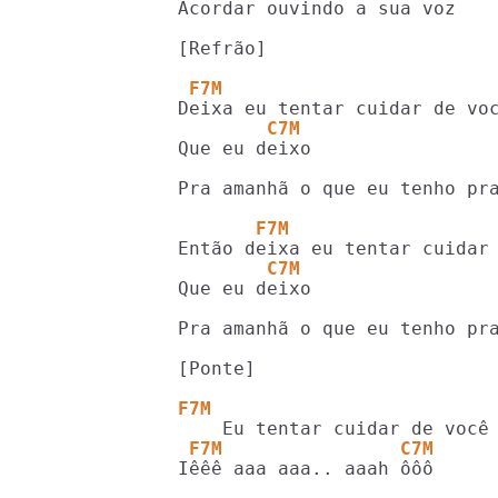
Acordar ouvindo a sua voz

[Refrão]

 F7M
        C7M
Que eu deixo

Pra amanhã o que eu tenho pra
       F7M
        C7M
Que eu deixo

Pra amanhã o que eu tenho pra
[Ponte]

F7M                         
 F7M                C7M
Iêêê aaa aaa.. aaah ôôô
