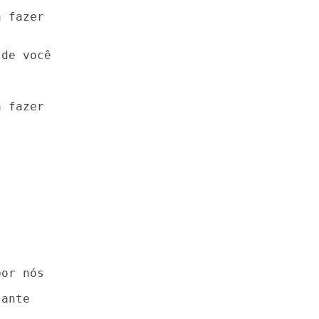
 fazer

 fazer

or nós

ante
