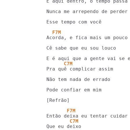
E aqui dentro, o tempo passa 
Nunca me arrependo de perder

Esse tempo com você

  F7M
Acorda, e fica mais um pouco 
Cê sabe que eu sou louco

      C7M
Pra quê complicar assim

Não tem nada de errado

Pode confiar em mim

[Refrão]

       F7M
        C7M
Que eu deixo
