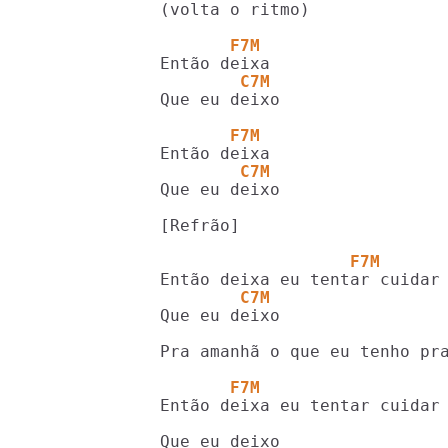
(volta o ritmo)

       F7M
        C7M
Que eu deixo

       F7M
        C7M
Que eu deixo

[Refrão]

                   F7M
        C7M
Que eu deixo

Pra amanhã o que eu tenho pra
       F7M
Então deixa eu tentar cuidar 
Que eu deixo
