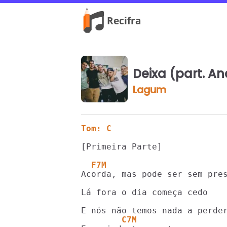
Deixa (part. A
Lagum
Tom: C
[Primeira Parte]

  F7M
Acorda, mas pode ser sem pres
Lá fora o dia começa cedo

        C7M