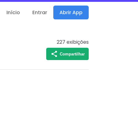
Início
Entrar
Abrir App
227
exibições
Compartilhar