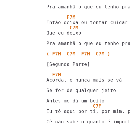
Pra amanhã o que eu tenho pra
       F7M
        C7M
Que eu deixo

Pra amanhã o que eu tenho pra
( F7M  C7M  F7M  C7M ) 
[Segunda Parte]

  F7M 
Acorda, e nunca mais se vá

Se for de qualquer jeito

                C7M
Eu tô aqui por ti, por mim, p
Cê não sabe o quanto é import