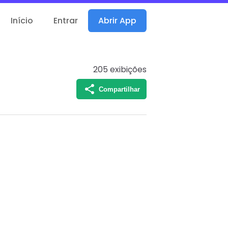
Início
Entrar
Abrir App
205
exibições
Compartilhar