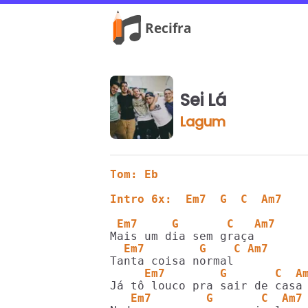
Sei Lá
Lagum
Tom: Eb
Intro 6x:  Em7  G  C  Am7
 Em7     G       C   Am7
  Em7        G    C Am7
     Em7        G       C  A
   Em7        G       C  Am7