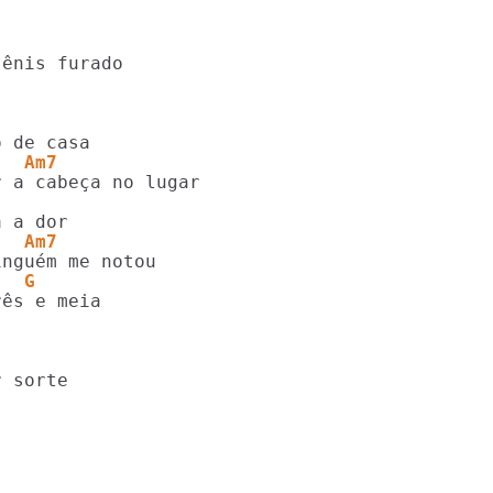
   Am7
   Am7
   G
 sorte
