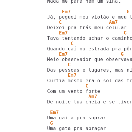
Nada me para nem um sinal

     Em7                   G
    C                Am7
    Em7                   G
        C                   
    Em7                  G
       C                    
       Em7                  
             C
              Am7
De noite lua cheia e se tiver
 Em7
 G