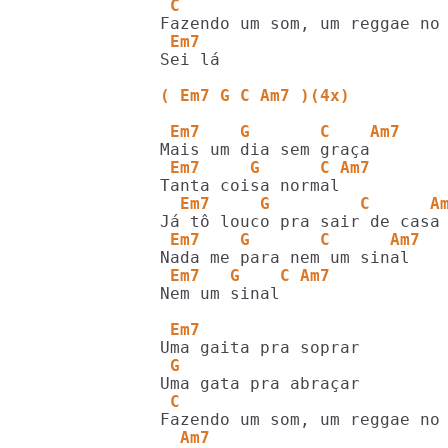
 C
 Em7
Sei lá

( Em7 G C Am7 )(4x)
 Em7    G       C    Am7
 Em7     G      C Am7
  Em7     G         C      A
 Em7    G       C      Am7
 Em7   G    C Am7
Nem um sinal

 Em7
 G
 C
  Am7