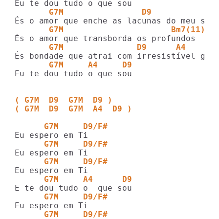
       G7M                D9           A4
       G7M                      Bm7(11)  
       G7M               D9      A4
       G7M     A4     D9
Eu te dou tudo o que sou

( G7M  D9  G7M  D9 )
( G7M  D9  G7M  A4  D9 )
      G7M     D9/F#
      G7M     D9/F#
      G7M     D9/F#
      G7M     A4      D9
      G7M     D9/F#
      G7M     D9/F#