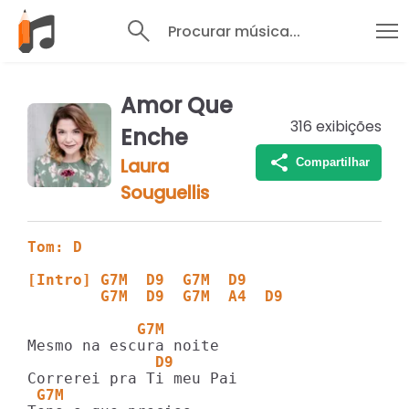
Procurar música...
Amor Que
316
exibições
Enche
Laura
Compartilhar
Souguellis
Tom: D
[Intro] G7M  D9  G7M  D9
        G7M  D9  G7M  A4  D9
            G7M
              D9
 G7M