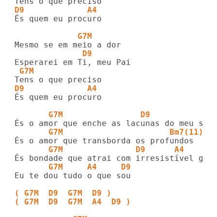
D9             A4
És quem eu procuro

             G7M
              D9
 G7M
D9             A4
És quem eu procuro

       G7M                D9           A4
       G7M                      Bm7(11)  
       G7M               D9      A4
       G7M     A4     D9
Eu te dou tudo o que sou

( G7M  D9  G7M  D9 )
( G7M  D9  G7M  A4  D9 )