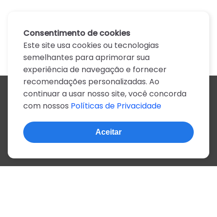
Consentimento de cookies
Este site usa cookies ou tecnologias
semelhantes para aprimorar sua
experiência de navegação e fornecer
recomendações personalizadas. Ao
continuar a usar nosso site, você concorda
Todos os artistas
com nossos
Políticas de Privacidade
A
B
C
D
E
F
G
H
I
J
K
L
M
N
O
P
Q
R
S
T
U
V
W
X
Y
Z
0-9
Aceitar
© 2022, mais de 2 milhões de cifras e letras
Sobre o site
Privacidade
Termos de uso