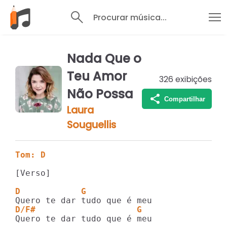
Procurar música...
Nada Que o
Teu Amor
326
exibições
Não Possa
Compartilhar
Laura
Souguellis
Tom: D
[Verso]

D            G
D/F#                    G
Quero te dar tudo que é meu
