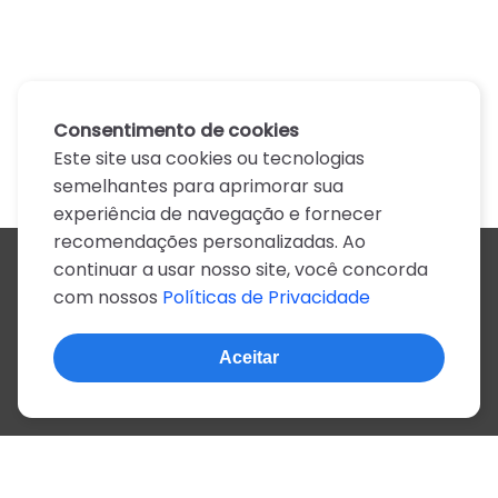
Consentimento de cookies
Este site usa cookies ou tecnologias
semelhantes para aprimorar sua
experiência de navegação e fornecer
recomendações personalizadas. Ao
continuar a usar nosso site, você concorda
Todos os artistas
com nossos
Políticas de Privacidade
A
B
C
D
E
F
G
H
I
J
K
L
M
N
O
P
Q
R
S
T
U
V
W
X
Y
Z
0-9
Aceitar
© 2022, mais de 2 milhões de cifras e letras
Sobre o site