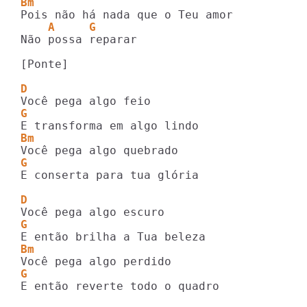
Bm
    A     G
Não possa reparar

[Ponte]

D
G
Bm
G
E conserta para tua glória

D
G
Bm
G
E então reverte todo o quadro