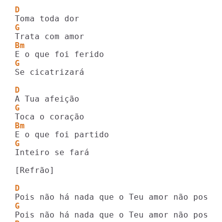
D              
G
Bm                
G
Se cicatrizará

D             
G
Bm                  
G
Inteiro se fará

[Refrão]

D
G