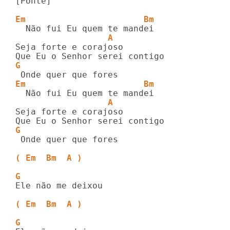
[Ponte]

Em                       Bm
                  A
Seja forte e corajoso

G
Em                       Bm
                  A
Seja forte e corajoso

G
 Onde quer que fores

( Em  Bm  A )
G
Ele não me deixou

( Em  Bm  A )
G