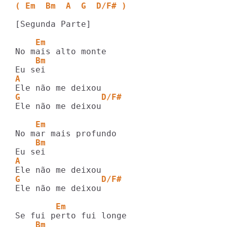
( Em  Bm  A  G  D/F# )
[Segunda Parte]

    Em
    Bm
A
G                D/F#
Ele não me deixou

    Em
    Bm
A
G                D/F#
Ele não me deixou

        Em
    Bm