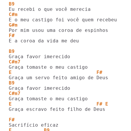
B9
C#m
G#m
F#
E a coroa da vida me deu

B9
C#m7
E                             F#
B9
C#m7
E                             F# E
Graça escravo feito filho de Deus

F#
E           B9