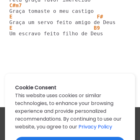
C#m7
E                           F#
E                          B9
Um escravo feito filho de Deus
Cookie Consent
This website uses cookies or similar
technologies, to enhance your browsing
experience and provide personalized
recommendations. By continuing to use our
All artists
website, you agree to our
Privacy Policy
A
B
C
D
E
F
G
H
I
J
K
L
M
N
O
P
Q
R
S
T
U
V
W
X
Y