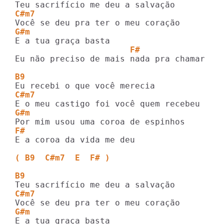
C#m7
G#m
                       F#
Eu não preciso de mais nada pra chamar tua
B9
C#m7
G#m
F#
E a coroa da vida me deu

( B9  C#m7  E  F# )
B9
C#m7
G#m