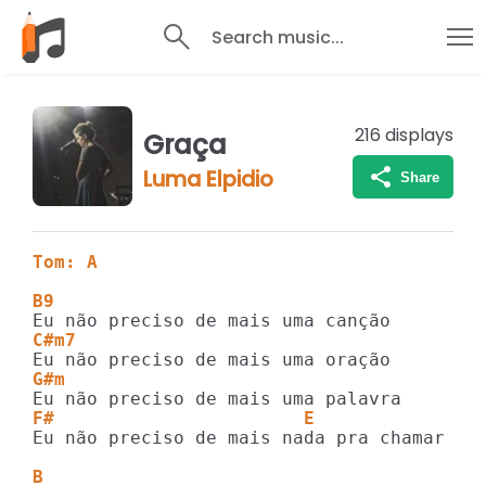
Search music...
216
displays
Graça
Luma Elpidio
Share
Tom: A
B9
C#m7
G#m
F#                       E
Eu não preciso de mais nada pra chamar sua
B