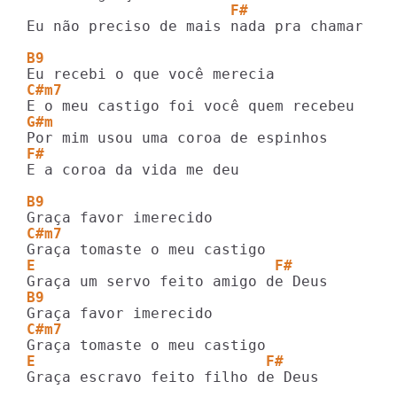
                       F#
Eu não preciso de mais nada pra chamar tua
B9
C#m7
G#m
F#
E a coroa da vida me deu

B9
C#m7
E                           F#
B9
C#m7
E                          F#
Graça escravo feito filho de Deus
