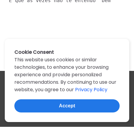
É que as vezes não te entendo  bem
Cookie Consent
This website uses cookies or similar
technologies, to enhance your browsing
experience and provide personalized
recommendations. By continuing to use our
All artists
website, you agree to our
Privacy Policy
A
B
C
D
E
F
G
H
I
J
K
L
M
N
O
P
Q
R
S
T
U
V
W
X
Y
Z
0-9
Accept
© 2022, more than 2 million tabs and lyrics