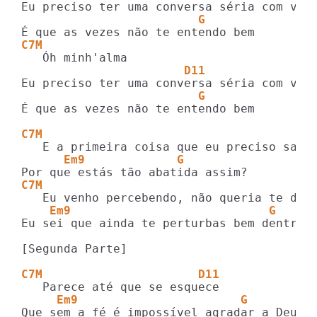
                         G
C7M
                       D11               
                         G
É que as vezes não te entendo bem

C7M                                     D
      Em9             G
C7M                                      
    Em9                            G
Eu sei que ainda te perturbas bem dentro d
[Segunda Parte]

C7M                      D11
     Em9                       G