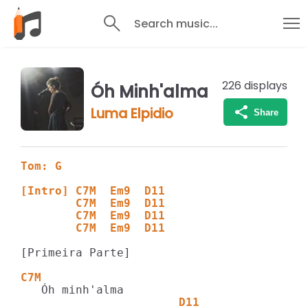
Search music...
226
displays
Óh Minh'alma
Luma Elpidio
Share
Tom: G
[Intro] C7M  Em9  D11
        C7M  Em9  D11
        C7M  Em9  D11
        C7M  Em9  D11
[Primeira Parte]

C7M
                       D11               