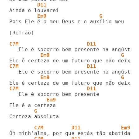
         D11
         Em9                 G
Pois Ele é o meu Deus e o auxílio meu

[Refrão]

C7M                      D11
          Em9                       G
C7M                      D11
          Em9                       G
C7M                      D11
            Em9
        G
Certeza absoluta

        C7M         D11             Em9  
        C7M         D11                  