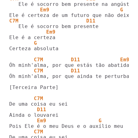
          Em9                       G
C7M                      D11
            Em9
        G
Certeza absoluta

        C7M         D11             Em9  
        C7M         D11                  
Óh minh'alma, por que ainda te perturbas b
[Terceira Parte]

        C7M
         D11
         Em9                 G
        C7M