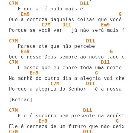
C7M                     D11
    Em9                              G
           C7M    D11          Em9       
Porque se você ver   já não será mais fé

C7M                       D11
    Em9                           G
C7M                            D11
       Em9                   G
              C7M         D11           E
Porque a alegria do Senhor   é a nossa for
[Refrão]

C7M                      D11
          Em9                       G
C7M                      D11