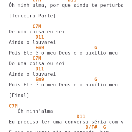
Óh minh'alma, por que ainda te perturbas b
[Terceira Parte]

        C7M
         D11
         Em9                 G
        C7M
         D11
         Em9                 G
Pois Ele é o meu Deus e o auxílio meu

[Final]

C7M
                       D11               
                          D/F#  G