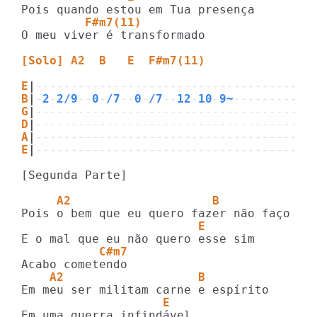
         F#m7(11)
O meu viver é transformado

[Solo] A2  B   E  F#m7(11)
E
|
---------------------------------------
B
|
-
2
-
2/9
--
0
-
/7
--
0
-
/7
--
12
-
10
-
9~
-----------
G
|
---------------------------------------
D
|
---------------------------------------
A
|
---------------------------------------
E
|
---------------------------------------
[Segunda Parte]

     A2                    B 
                         E        
           C#m7
    A2                   B 
                    E    