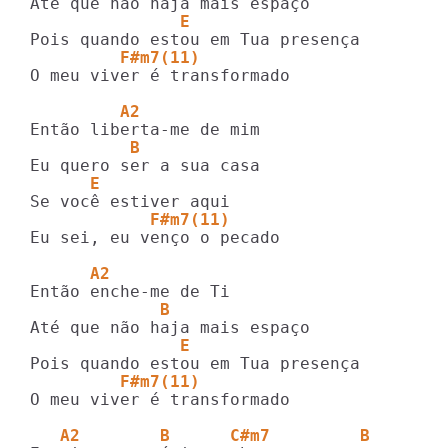
               E
         F#m7(11)
O meu viver é transformado

         A2
          B 
      E
            F#m7(11)
Eu sei, eu venço o pecado

      A2
             B 
               E
         F#m7(11)
O meu viver é transformado

   A2        B      C#m7         B 