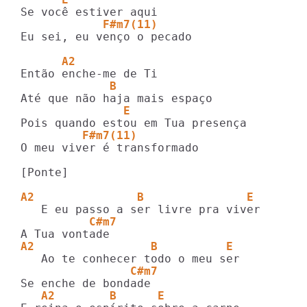
            F#m7(11)
Eu sei, eu venço o pecado

      A2
             B 
               E
         F#m7(11)
O meu viver é transformado

[Ponte]

A2               B               E 
          C#m7
A2                 B          E  
                C#m7
   A2        B      E