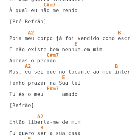
           C#m7
À qual eu não me rendo

[Pré-Refrão]

      A2                           B 
                     E         
            C#m7
     A2                           B 
                 E      
            F#m7
Tu és o meu      amado

[Refrão]

         A2
          B 
      E