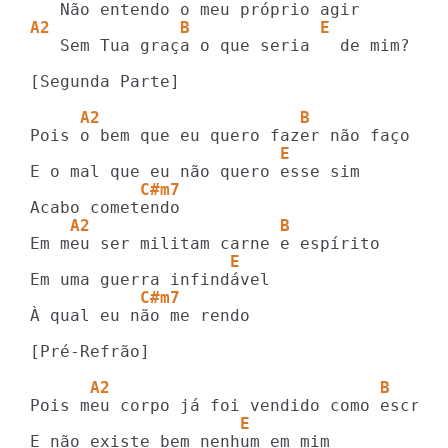
A2             B             E
   Sem Tua graça o que seria   de mim?

[Segunda Parte]

     A2                    B 
                         E        
           C#m7
    A2                   B 
                    E    
           C#m7
À qual eu não me rendo

[Pré-Refrão]

      A2                           B 
                     E         