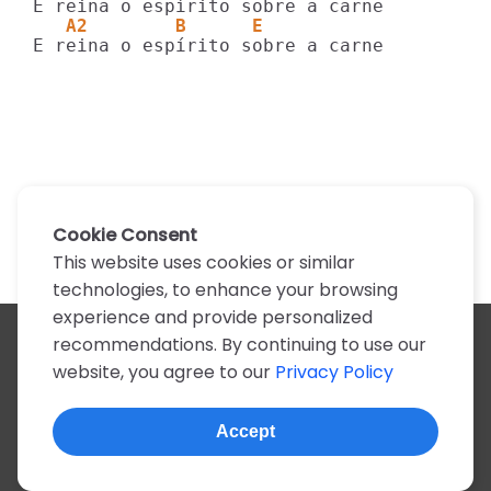
   A2        B      E
E reina o espírito sobre a carne
Cookie Consent
This website uses cookies or similar
technologies, to enhance your browsing
experience and provide personalized
recommendations. By continuing to use our
All artists
website, you agree to our
Privacy Policy
A
B
C
D
E
F
G
H
I
J
K
L
M
N
O
P
Q
R
S
T
U
V
W
X
Y
Z
0-9
Accept