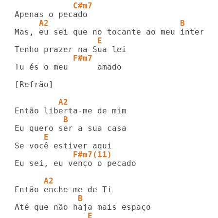
            C#m7
     A2                           B 
                 E      
            F#m7
Tu és o meu      amado

[Refrão]

         A2
          B 
      E
            F#m7(11)
Eu sei, eu venço o pecado

      A2
             B 
               E