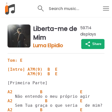
Search music...
Liberta-me de
59714
displays
Mim
Share
Luma Elpidio
Tom: E
[Intro] A7M(9)  B  E
        A7M(9)  B  E
[Primeira Parte]

A2           B               E
A2             B             E
A2           B               E