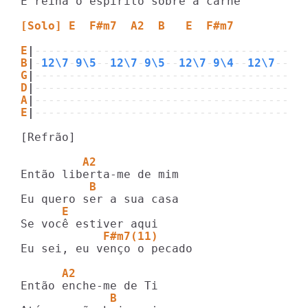
E reina o espírito sobre a carne

[Solo] E  F#m7  A2  B   E  F#m7 
E
|
---------------------------------------
B
|
-
12\7
-
9\5
--
12\7
-
9\5
--
12\7
-
9\4
--
12\7
--
9/
G
|
---------------------------------------
D
|
---------------------------------------
A
|
---------------------------------------
E
|
---------------------------------------
[Refrão]

         A2
          B 
      E
            F#m7(11)
Eu sei, eu venço o pecado

      A2
             B 