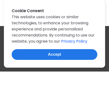
Cookie Consent
This website uses cookies or similar
technologies, to enhance your browsing
experience and provide personalized
recommendations. By continuing to use our
All artists
website, you agree to our
Privacy Policy
A
B
C
D
E
F
G
H
I
J
K
L
M
N
O
P
Q
R
S
T
U
V
W
X
Y
Z
0-9
Accept
© 2022, more than 2 million tabs and lyrics
About this site
Privacy
Terms
Portuguese
English