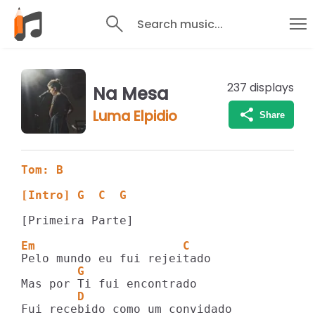
Search music...
237
displays
Na Mesa
Luma Elpidio
Share
Tom: B
[Intro] G  C  G
[Primeira Parte]

Em                     C
        G
        D
Fui recebido como um convidado
