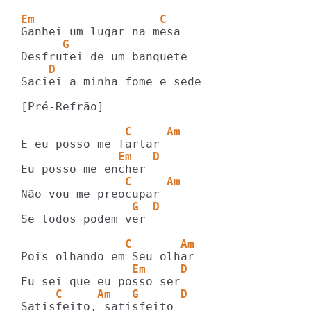
Em                  C
      G
    D
Saciei a minha fome e sede

[Pré-Refrão]

               C     Am
              Em   D
               C     Am
                G  D
Se todos podem ver

               C       Am
                Em     D
     C     Am   G      D
Satisfeito, satisfeito
