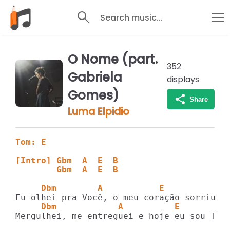
Search music...
O Nome (part.
352
Gabriela
displays
Gomes)
Share
Luma Elpidio
Tom: E
[Intro] Gbm  A  E  B 
        Gbm  A  E  B 
     Dbm        A           E        
     Dbm            A          E
Mergulhei, me entreguei e hoje eu sou Teu
