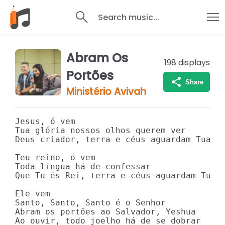
Search music...
Abram Os
198
displays
Portões
Share
Ministério Avivah
Jesus, ó vem

Tua glória nossos olhos querem ver

Deus criador, terra e céus aguardam Tua vo
Teu reino, ó vem

Toda língua há de confessar

Que Tu és Rei, terra e céus aguardam Tua v
Ele vem

Santo, Santo, Santo é o Senhor

Abram os portões ao Salvador, Yeshua

Ao ouvir, todo joelho há de se dobrar
