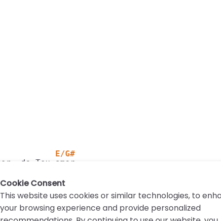
            E/G#
mor, do Teu amor
Cookie Consent
This website uses cookies or similar technologies, to en
your browsing experience and provide personalized
recommendations. By continuing to use our website, you