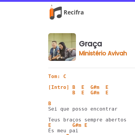
Graça
Ministério Avivah
Tom: C
[Intro] B  E  G#m  E 
        B  E  G#m  E
B
Sei que posso encontrar

E       G#m E