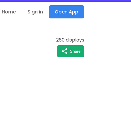
Home
Sign in
Open App
260
displays
Share