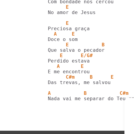
      E
No amor de Jesus

      E
  A     E
      E           B
    E      E/G#
   A       E
      C#m     B      E
Das trevas, me salvou

A           B           C#m 
Nada vai me separar do Teu a