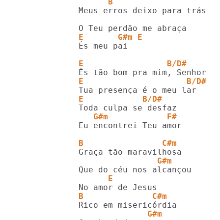
      B
Meus erros deixo para trás

E       G#m E
És meu pai

E                 B/D#
E                     B/D#
E            B/D#
   G#m            F#
Eu encontrei Teu amor

B                C#m
                G#m
      E
B              C#m
              G#m