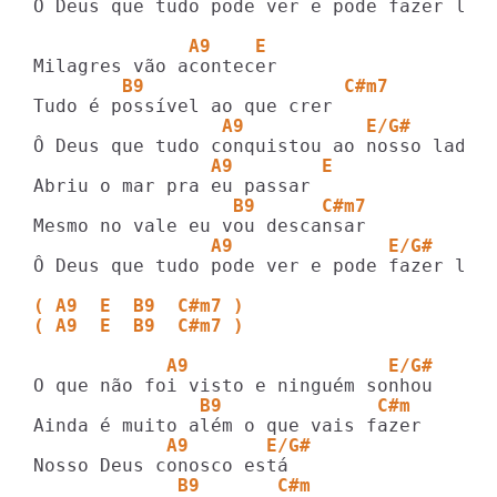
Ô Deus que tudo pode ver e pode fazer luta
              A9    E  
        B9                  C#m7
                 A9           E/G#       
                A9        E
                  B9      C#m7
                A9              E/G#     
Ô Deus que tudo pode ver e pode fazer luta
( A9  E  B9  C#m7 )
( A9  E  B9  C#m7 )
            A9                  E/G#
               B9              C#m 
            A9       E/G#
             B9       C#m