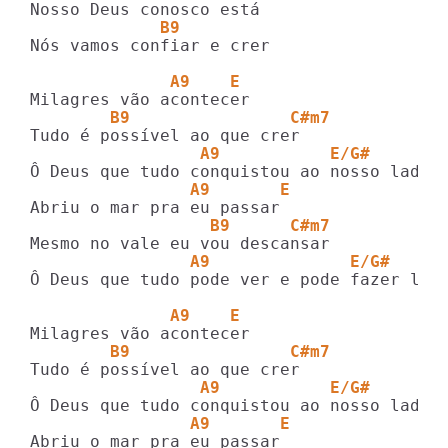
             B9          
Nós vamos confiar e crer

              A9    E  
        B9                C#m7
                 A9           E/G#       
                A9       E
                  B9      C#m7
                A9              E/G#     
Ô Deus que tudo pode ver e pode fazer luta
              A9    E  
        B9                C#m7
                 A9           E/G#       
                A9       E