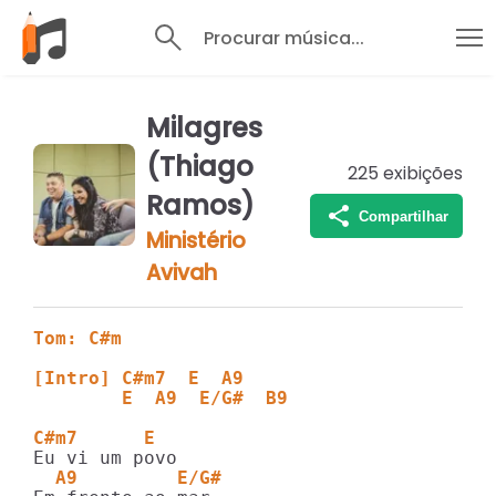
Procurar música...
Milagres
(Thiago
225
exibições
Ramos)
Compartilhar
Ministério
Avivah
Tom: C#m
[Intro] C#m7  E  A9 
        E  A9  E/G#  B9
C#m7      E  
  A9         E/G#