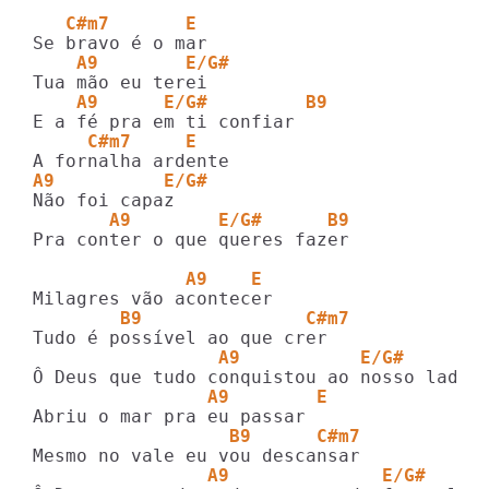
   C#m7       E
    A9        E/G#
    A9      E/G#         B9
     C#m7     E
A9          E/G#
       A9        E/G#      B9
Pra conter o que queres fazer

              A9    E  
        B9               C#m7
                 A9           E/G#       
                A9        E
                  B9      C#m7
                A9              E/G#     