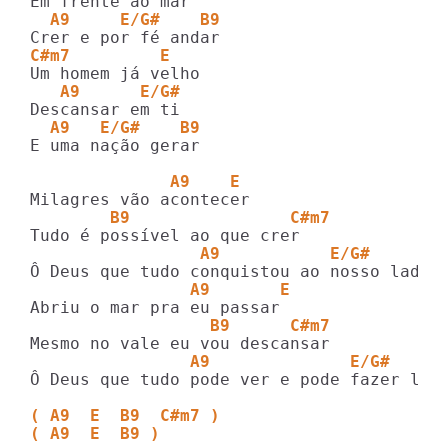
  A9     E/G#    B9
C#m7         E  
   A9      E/G#
  A9   E/G#    B9
E uma nação gerar

              A9    E  
        B9                C#m7
                 A9           E/G#       
                A9       E
                  B9      C#m7
                A9              E/G#     
Ô Deus que tudo pode ver e pode fazer luta
( A9  E  B9  C#m7 )
( A9  E  B9 )