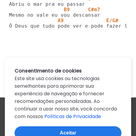
                  B9      C#m7
                A9              E/G#     
Ô Deus que tudo pode ver e pode fazer lut
Consentimento de cookies
Este site usa cookies ou tecnologias
semelhantes para aprimorar sua
experiência de navegação e fornecer
recomendações personalizadas. Ao
continuar a usar nosso site, você concorda
Todos os artistas
com nossos
Políticas de Privacidade
A
B
C
D
E
F
G
H
I
J
K
L
M
N
O
P
Q
R
S
T
U
V
W
X
Y
Z
0-9
Aceitar